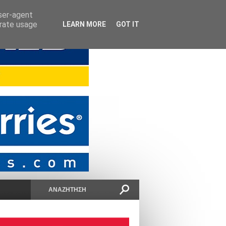
user-agent
erate usage
LEARN MORE
GOT IT