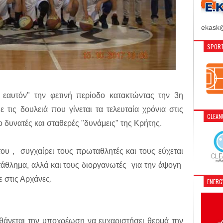
ekask@
SPORT
εαυτόν" την φετινή περίοδο κατακτώντας την 3η
τις δουλειά που γίνεται τα τελευταία χρόνια στις
CLEA
ο δυνατές και σταθερές "δυνάμεις" της Κρήτης.
ου , συγχαίρει τους πρωταθλητές και τους εύχεται
τάθλημα, αλλά και τους διοργανωτές για την άψογη
στις Αρχάνες.
ENER
θάνεται την υποχρέωση να ευχαριστήσει θερμά την