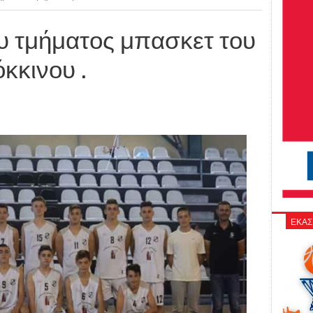
υ τμήματος μπασκετ του
κκινου .
ΕΚΑΣ