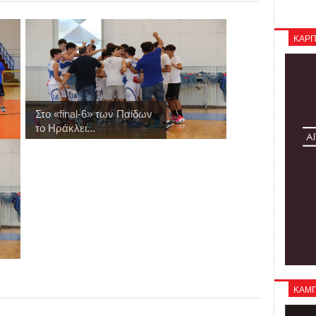
ΚΑΡΠ
Στo «final-6» των Παίδων
το Ηράκλει...
ΚΑΜΠΑ