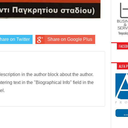
hare on Twitter
Share on Google Plus
FACEB
ALFA 
description in the author block about the author.
tering text in the "Biographical Info" field in the
el.