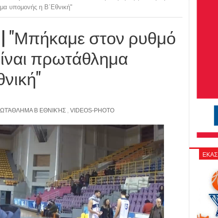
ημα υπομονής η Β΄Εθνική"
) | "Μπήκαμε στον ρυθμό
Είναι πρωτάθλημα
νική"
ΩΤΆΘΛΗΜΑ Β ΕΘΝΙΚΉΣ
,
VIDEOS-PHOTO
ΕΚΑΣ