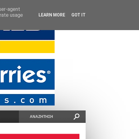
user-agent
erate usage
LEARN MORE
GOT IT