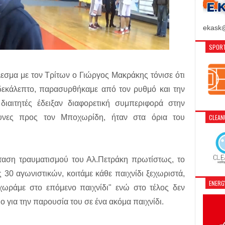
ekask@
SPORT
λεσμα με τον Τρίτων ο Γιώργος Μακράκης τόνισε ότι
 δεκάλεπτο, παρασυρθήκαμε από τον ρυθμό και την
διαιτητές έδειξαν διαφορετική συμπεριφορά στην
CLEA
υνες προς τον Μποχωρίδη, ήταν στα όρια του
άσταση τραυματισμού του Αλ.Πετράκη πρωτίστως, το
30 αγωνιστικών, κοιτάμε κάθε παιχνίδι ξεχωριστά,
ENER
ωράμε στο επόμενο παιχνίδι" ενώ στο τέλος δεν
ο για την παρουσία του σε ένα ακόμα παιχνίδι.