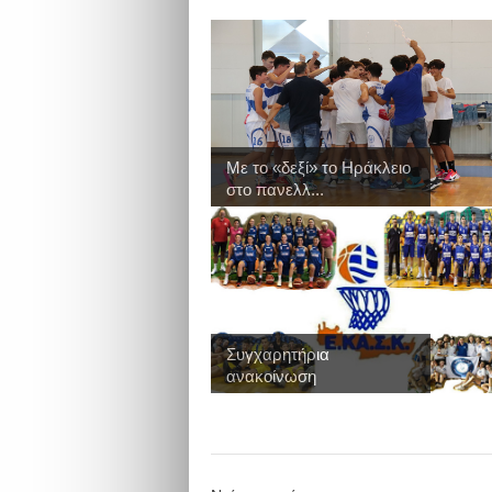
Με το «δεξί» το Ηράκλειο
στο πανελλ...
Συγχαρητήρια
ανακοίνωση