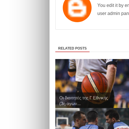
You edit it by en
user admin pan
RELATED POSTS
Οι διαιτητές της Γ Εθνικής
(3η αγων...