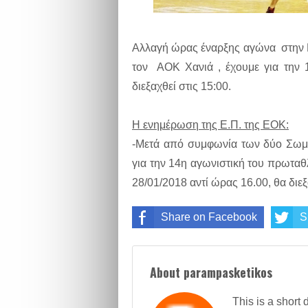
Αλλαγή ώρας έναρξης αγώνα στην Γ
τον ΑΟΚ Χανιά , έχουμε για την 1
διεξαχθεί στις 15:00.
Η ενημέρωση της Ε.Π. της ΕΟΚ:
-Μετά από συμφωνία των δύο Σωμα
για την 14η αγωνιστική του πρωταθλ
28/01/2018 αντί ώρας 16.00, θα διε
Share on Facebook
S
About parampasketikos
This is a short 