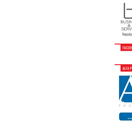
FACEB
ALFA 