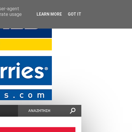
user-agent
erate usage
LEARN MORE
GOT IT