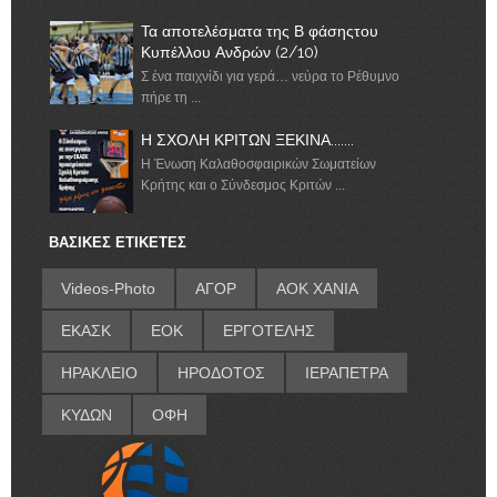
Τα αποτελέσματα της Β φάσηςτου
Κυπέλλου Ανδρών (2/10)
Σ ένα παιχνίδι για γερά… νεύρα το Ρέθυμνο
πήρε τη ...
Η ΣΧΟΛΗ ΚΡΙΤΩΝ ΞΕΚΙΝΑ.......
Η Ένωση Καλαθοσφαιρικών Σωματείων
Κρήτης και ο Σύνδεσμος Κριτών ...
ΒΑΣΙΚΕΣ ΕΤΙΚΕΤΕΣ
Videos-Photo
ΑΓΟΡ
ΑΟΚ ΧΑΝΙΑ
ΕΚΑΣΚ
ΕΟΚ
ΕΡΓΟΤΕΛΗΣ
ΗΡΑΚΛΕΙΟ
ΗΡΟΔΟΤΟΣ
ΙΕΡΑΠΕΤΡΑ
ΚΥΔΩΝ
ΟΦΗ