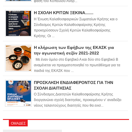
φάση του Κυπέλλου Ανδρ...
Η ΣΧΟΛΗ ΚΡΙΤΩΝ ΞΕΚΙΝΑ.......
Η Ένωση Καλαθοσφαιρικών Σωματείων Κρήτης και ο
Σύνδεσμος Κριτών Καλαθοσφαίρισης Κρήτης
προκηρύσσουν Σχολή Κριτών Καλαθοσφαίρισης
Κρήτης. Οι ...
Η κλήρωση των Εφήβων της ΕΚΑΣΚ για
την αγωνιστική σεζόν 2021-2022
Με έναν όμιλο στο Εφηβικό Α και δύο στο Εφηβικό Β
αναμένεται να πραγματοποιηθεί το πρωτάθλημα για τα
παιδιά της ΕΚΑΣΚ που ...
ΠΡΟΣΚΛΗΣΗ ΕΝΔΙΑΦΕΡΟΝΤΟΣ ΓΙΑ ΤΗΝ
ΣΧΟΛΗ ΔΙΑΙΤΗΣΙΑΣ
Ο Σύνδεσμος Διαιτητών Καλαθοσφαίρισης Κρήτης
διοργανώνει σχολή διαιτησίας, προκειμένου ν’ αναδείξει
νέους ταλαντούχους διαιτητές που θα ενισ...
ΟΜΑΔΕΣ