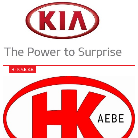
Η - Κ Α.Ε.Β.Ε.