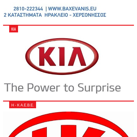
KIA
Η - Κ Α.Ε.Β.Ε.