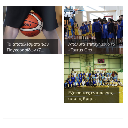
Τα αποτελέσματα των
Απόλυτα επιτυχημένο το
Παγκορασίδων (7...
«Taurus Cret...
Εξαιρετικές εντυπώσεις
απο τις Κρητ...