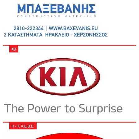
KIA
Η - Κ Α.Ε.Β.Ε.