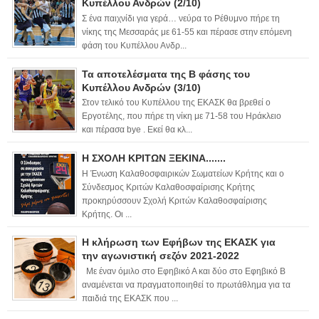
Κυπέλλου Ανδρών (2/10)
Σ ένα παιχνίδι για γερά… νεύρα το Ρέθυμνο πήρε τη
νίκης της Μεσσαράς με 61-55 και πέρασε στην επόμενη
φάση του Κυπέλλου Ανδρ...
Τα αποτελέσματα της Β φάσης του
Κυπέλλου Ανδρών (3/10)
Στον τελικό του Κυπέλλου της ΕΚΑΣΚ θα βρεθεί ο
Εργοτέλης, που πήρε τη νίκη με 71-58 του Ηράκλειο
και πέρασα bye . Εκεί θα κλ...
Η ΣΧΟΛΗ ΚΡΙΤΩΝ ΞΕΚΙΝΑ.......
Η Ένωση Καλαθοσφαιρικών Σωματείων Κρήτης και ο
Σύνδεσμος Κριτών Καλαθοσφαίρισης Κρήτης
προκηρύσσουν Σχολή Κριτών Καλαθοσφαίρισης
Κρήτης. Οι ...
Η κλήρωση των Εφήβων της ΕΚΑΣΚ για
την αγωνιστική σεζόν 2021-2022
Με έναν όμιλο στο Εφηβικό Α και δύο στο Εφηβικό Β
αναμένεται να πραγματοποιηθεί το πρωτάθλημα για τα
παιδιά της ΕΚΑΣΚ που ...