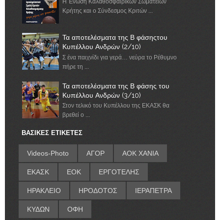
Η Ένωση Καλαθοσφαιρικών Σωματείων
Κρήτης και ο Σύνδεσμος Κριτών ...
Τα αποτελέσματα της Β φάσηςτου
Κυπέλλου Ανδρών (2/10)
Σ ένα παιχνίδι για γερά… νεύρα το Ρέθυμνο
πήρε τη ...
Τα αποτελέσματα της Β φάσης του
Κυπέλλου Ανδρών (3/10)
Στον τελικό του Κυπέλλου της ΕΚΑΣΚ θα
βρεθεί ο ...
ΒΑΣΙΚΕΣ ΕΤΙΚΕΤΕΣ
Videos-Photo
ΑΓΟΡ
ΑΟΚ ΧΑΝΙΑ
ΕΚΑΣΚ
ΕΟΚ
ΕΡΓΟΤΕΛΗΣ
ΗΡΑΚΛΕΙΟ
ΗΡΟΔΟΤΟΣ
ΙΕΡΑΠΕΤΡΑ
ΚΥΔΩΝ
ΟΦΗ