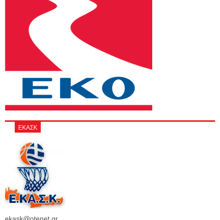
ΕΚΑΣΚ
ekask@otenet.gr