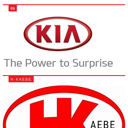
KIA
Η - Κ Α.Ε.Β.Ε.