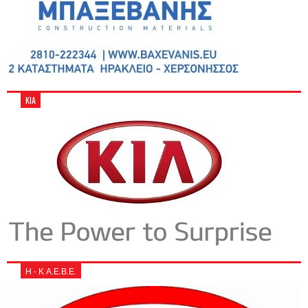
KIA
Η - Κ Α.Ε.Β.Ε.