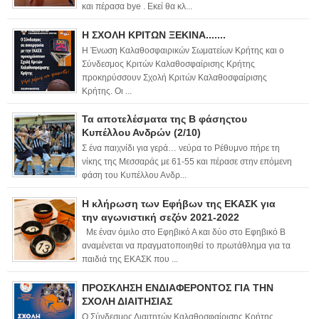
και πέρασα bye . Εκεί θα κλ...
Η ΣΧΟΛΗ ΚΡΙΤΩΝ ΞΕΚΙΝΑ.......
Η Ένωση Καλαθοσφαιρικών Σωματείων Κρήτης και ο
Σύνδεσμος Κριτών Καλαθοσφαίρισης Κρήτης
προκηρύσσουν Σχολή Κριτών Καλαθοσφαίρισης
Κρήτης. Οι ...
Τα αποτελέσματα της Β φάσηςτου
Κυπέλλου Ανδρών (2/10)
Σ ένα παιχνίδι για γερά… νεύρα το Ρέθυμνο πήρε τη
νίκης της Μεσσαράς με 61-55 και πέρασε στην επόμενη
φάση του Κυπέλλου Ανδρ...
Η κλήρωση των Εφήβων της ΕΚΑΣΚ για
την αγωνιστική σεζόν 2021-2022
Με έναν όμιλο στο Εφηβικό Α και δύο στο Εφηβικό Β
αναμένεται να πραγματοποιηθεί το πρωτάθλημα για τα
παιδιά της ΕΚΑΣΚ που ...
ΠΡΟΣΚΛΗΣΗ ΕΝΔΙΑΦΕΡΟΝΤΟΣ ΓΙΑ ΤΗΝ
ΣΧΟΛΗ ΔΙΑΙΤΗΣΙΑΣ
Ο Σύνδεσμος Διαιτητών Καλαθοσφαίρισης Κρήτης