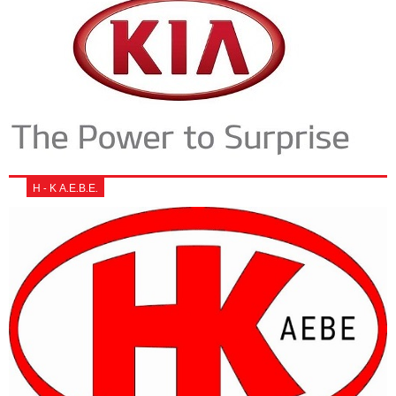
Η - Κ Α.Ε.Β.Ε.