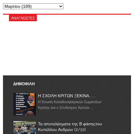
ΑΝΑΓΝΏΣΤΕΣ
ΔΗΜΟΦΙΛΗ
Η ΣΧΟΛΗ ΚΡΙΤΩΝ ΞΕΚΙΝΑ.......
Η Ένωση Καλαθοσφαιρικών Σωματείων
Κρήτης και ο Σύνδεσμος Κριτών ...
Τα αποτελέσματα της Β φάσηςτου
Κυπέλλου Ανδρών (2/10)