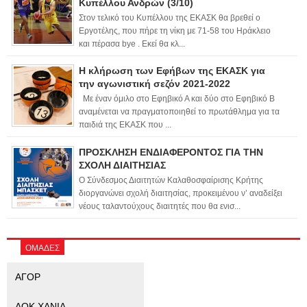
Κυπέλλου Ανδρών (3/10)
Στον τελικό του Κυπέλλου της ΕΚΑΣΚ θα βρεθεί ο
Εργοτέλης, που πήρε τη νίκη με 71-58 του Ηράκλειο
και πέρασα bye . Εκεί θα κλ...
Η κλήρωση των Εφήβων της ΕΚΑΣΚ για
την αγωνιστική σεζόν 2021-2022
Με έναν όμιλο στο Εφηβικό Α και δύο στο Εφηβικό Β
αναμένεται να πραγματοποιηθεί το πρωτάθλημα για τα
παιδιά της ΕΚΑΣΚ που ...
ΠΡΟΣΚΛΗΣΗ ΕΝΔΙΑΦΕΡΟΝΤΟΣ ΓΙΑ ΤΗΝ
ΣΧΟΛΗ ΔΙΑΙΤΗΣΙΑΣ
Ο Σύνδεσμος Διαιτητών Καλαθοσφαίρισης Κρήτης
διοργανώνει σχολή διαιτησίας, προκειμένου ν’ αναδείξει
νέους ταλαντούχους διαιτητές που θα ενισ...
ΟΜΑΔΕΣ
ΑΓΟΡ
ΑΟΚ ΧΑΝΙΑ