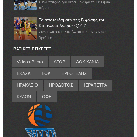
Σ ένα παιχνίδι για γερά… νεύρα το Ρέθυμνο
πήρε τη ...
Τα αποτελέσματα της Β φάσης του
Κυπέλλου Ανδρών (3/10)
Στον τελικό του Κυπέλλου της ΕΚΑΣΚ θα
βρεθεί ο ...
ΒΑΣΙΚΕΣ ΕΤΙΚΕΤΕΣ
Videos-Photo
ΑΓΟΡ
ΑΟΚ ΧΑΝΙΑ
ΕΚΑΣΚ
ΕΟΚ
ΕΡΓΟΤΕΛΗΣ
ΗΡΑΚΛΕΙΟ
ΗΡΟΔΟΤΟΣ
ΙΕΡΑΠΕΤΡΑ
ΚΥΔΩΝ
ΟΦΗ