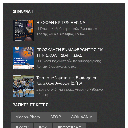
ΔΗΜΟΦΙΛΗ
Η ΣΧΟΛΗ ΚΡΙΤΩΝ ΞΕΚΙΝΑ.......
Η Ένωση Καλαθοσφαιρικών Σωματείων
Κρήτης και ο Σύνδεσμος Κριτών ...
ΠΡΟΣΚΛΗΣΗ ΕΝΔΙΑΦΕΡΟΝΤΟΣ ΓΙΑ
ΤΗΝ ΣΧΟΛΗ ΔΙΑΙΤΗΣΙΑΣ
Ο Σύνδεσμος Διαιτητών Καλαθοσφαίρισης
Κρήτης διοργανώνει σχολή ...
Τα αποτελέσματα της Β φάσηςτου
Κυπέλλου Ανδρών (2/10)
Σ ένα παιχνίδι για γερά… νεύρα το Ρέθυμνο
πήρε τη ...
ΒΑΣΙΚΕΣ ΕΤΙΚΕΤΕΣ
Videos-Photo
ΑΓΟΡ
ΑΟΚ ΧΑΝΙΑ
ΕΚΑΣΚ
ΕΟΚ
ΕΡΓΟΤΕΛΗΣ