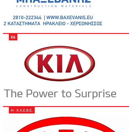
KIA
Η - Κ Α.Ε.Β.Ε.