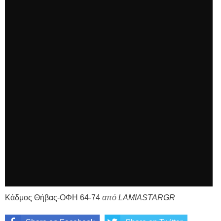
Κάδμος Θήβας-ΟΦΗ 64-74
από
LAMIASTARGR