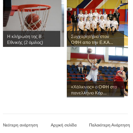
Η κλήρωση της Β
Συγχαρητήρια στον
Εθνικής (2 όμιλος)
ΟΦΗ απο την Ε.ΚΑ...
«Χάλκινος» ο ΟΦΗ στο
πανελλήνιο Κορ...
Νεότερη ανάρτηση
Αρχική σελίδα
Παλαιότερη Ανάρτηση