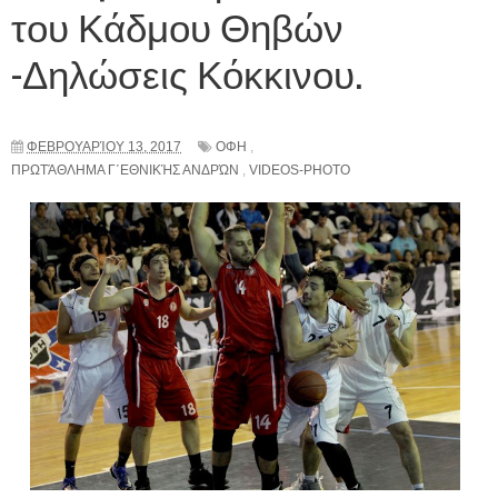
του Κάδμου Θηβών
-Δηλώσεις Κόκκινου.
ΦΕΒΡΟΥΑΡΊΟΥ 13, 2017
ΟΦΗ
,
ΠΡΩΤΆΘΛΗΜΑ Γ΄ΕΘΝΙΚΉΣ ΑΝΔΡΏΝ
,
VIDEOS-PHOTO