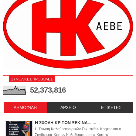
ΣΥΝΟΛΙΚΕΣ ΠΡΟΒΟΛΕΣ
52,373,816
ΔΗΜΟΦΙΛΗ
ΑΡΧΕΙΟ
ΕΤΙΚΕΤΕΣ
Η ΣΧΟΛΗ ΚΡΙΤΩΝ ΞΕΚΙΝΑ.......
Η Ένωση Καλαθοσφαιρικών Σωματείων Κρήτης και ο
Σύνδεσμος Κριτών Καλαθοσφαίρισης Κρήτης