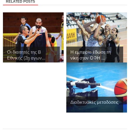
RELATED POSTS
Οι διαιτητές της Β
Η εμπειρία έδωσε τη
Εθνικής (2η αγων...
νίκη στον ΟΦΗ ...
Διαδικτυακές μεταδόσεις