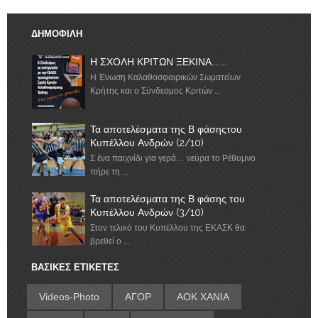
ΔΗΜΟΦΙΛΗ
Η ΣΧΟΛΗ ΚΡΙΤΩΝ ΞΕΚΙΝΑ.......
Η Ένωση Καλαθοσφαιρικών Σωματείων
Κρήτης και ο Σύνδεσμος Κριτών ...
Τα αποτελέσματα της Β φάσηςτου
Κυπέλλου Ανδρών (2/10)
Σ ένα παιχνίδι για γερά… νεύρα το Ρέθυμνο
πήρε τη ...
Τα αποτελέσματα της Β φάσης του
Κυπέλλου Ανδρών (3/10)
Στον τελικό του Κυπέλλου της ΕΚΑΣΚ θα
βρεθεί ο ...
ΒΑΣΙΚΕΣ ΕΤΙΚΕΤΕΣ
Videos-Photo
ΑΓΟΡ
ΑΟΚ ΧΑΝΙΑ