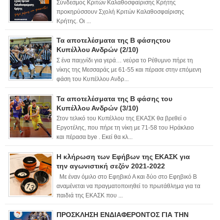
Σύνδεσμος Κριτών Καλαθοσφαίρισης Κρήτης
προκηρύσσουν Σχολή Κριτών Καλαθοσφαίρισης
Κρήτης. Οι ...
Τα αποτελέσματα της Β φάσηςτου
Κυπέλλου Ανδρών (2/10)
Σ ένα παιχνίδι για γερά… νεύρα το Ρέθυμνο πήρε τη
νίκης της Μεσσαράς με 61-55 και πέρασε στην επόμενη
φάση του Κυπέλλου Ανδρ...
Τα αποτελέσματα της Β φάσης του
Κυπέλλου Ανδρών (3/10)
Στον τελικό του Κυπέλλου της ΕΚΑΣΚ θα βρεθεί ο
Εργοτέλης, που πήρε τη νίκη με 71-58 του Ηράκλειο
και πέρασα bye . Εκεί θα κλ...
Η κλήρωση των Εφήβων της ΕΚΑΣΚ για
την αγωνιστική σεζόν 2021-2022
Με έναν όμιλο στο Εφηβικό Α και δύο στο Εφηβικό Β
αναμένεται να πραγματοποιηθεί το πρωτάθλημα για τα
παιδιά της ΕΚΑΣΚ που ...
ΠΡΟΣΚΛΗΣΗ ΕΝΔΙΑΦΕΡΟΝΤΟΣ ΓΙΑ ΤΗΝ