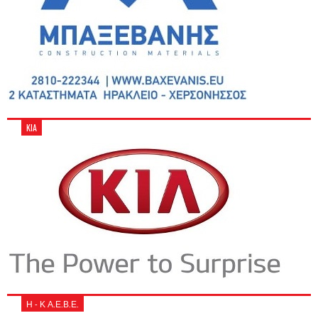
KIA
Η - Κ Α.Ε.Β.Ε.