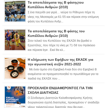
Τα αποτελέσματα της Β φάσηςτου
Κυπέλλου Ανδρών (2/10)
Σ ένα παιχνίδι για γερά… νεύρα το Ρέθυμνο πήρε τη
νίκης της Μεσσαράς με 61-55 και πέρασε στην επόμενη
φάση του Κυπέλλου Ανδρ...
Τα αποτελέσματα της Β φάσης του
Κυπέλλου Ανδρών (3/10)
Στον τελικό του Κυπέλλου της ΕΚΑΣΚ θα βρεθεί ο
Εργοτέλης, που πήρε τη νίκη με 71-58 του Ηράκλειο
και πέρασα bye . Εκεί θα κλ...
Η κλήρωση των Εφήβων της ΕΚΑΣΚ για
την αγωνιστική σεζόν 2021-2022
Με έναν όμιλο στο Εφηβικό Α και δύο στο Εφηβικό Β
αναμένεται να πραγματοποιηθεί το πρωτάθλημα για τα
παιδιά της ΕΚΑΣΚ που ...
ΠΡΟΣΚΛΗΣΗ ΕΝΔΙΑΦΕΡΟΝΤΟΣ ΓΙΑ ΤΗΝ
ΣΧΟΛΗ ΔΙΑΙΤΗΣΙΑΣ
Ο Σύνδεσμος Διαιτητών Καλαθοσφαίρισης Κρήτης
διοργανώνει σχολή διαιτησίας, προκειμένου ν’ αναδείξει
νέους ταλαντούχους διαιτητές που θα ενισ...