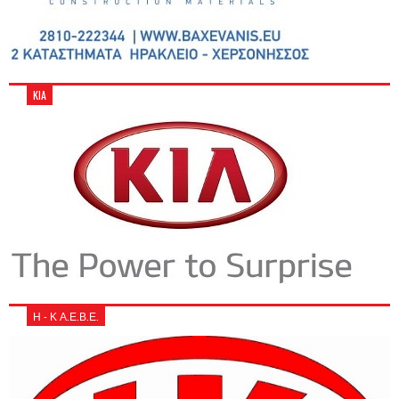
KIA
Η - Κ Α.Ε.Β.Ε.