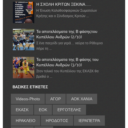
Η ΣΧΟΛΗ ΚΡΙΤΩΝ ΞΕΚΙΝΑ.......
Η Ένωση Καλαθοσφαιρικών Σωματείων
Κρήτης και ο Σύνδεσμος Κριτών ...
Τα αποτελέσματα της Β φάσηςτου
Κυπέλλου Ανδρών (2/10)
Σ ένα παιχνίδι για γερά… νεύρα το Ρέθυμνο
πήρε τη ...
Τα αποτελέσματα της Β φάσης του
Κυπέλλου Ανδρών (3/10)
Στον τελικό του Κυπέλλου της ΕΚΑΣΚ θα
βρεθεί ο ...
ΒΑΣΙΚΕΣ ΕΤΙΚΕΤΕΣ
Videos-Photo
ΑΓΟΡ
ΑΟΚ ΧΑΝΙΑ
ΕΚΑΣΚ
ΕΟΚ
ΕΡΓΟΤΕΛΗΣ
ΗΡΑΚΛΕΙΟ
ΗΡΟΔΟΤΟΣ
ΙΕΡΑΠΕΤΡΑ