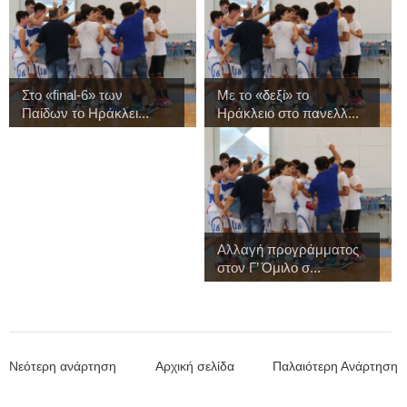
Στo «final-6» των
Με το «δεξί» το
Παίδων το Ηράκλει...
Ηράκλειο στο πανελλ...
Αλλαγή προγράμματος
στον Γ’ Όμιλο σ...
Νεότερη ανάρτηση
Αρχική σελίδα
Παλαιότερη Ανάρτηση