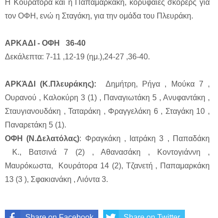
Η Κουράτορα και η Παπαμαρκάκη, κορυφαίες σκόρερς για
τον ΟΦΗ, ενώ η Σταγάκη, για την ομάδα του Πλευράκη.
ΑΡΚΑΔΙ - ΟΦΗ 36-40
Δεκάλεπτα: 7-11 ,12-19 (ημ.),24-27 ,36-40.
ΑΡΚΆΔΙ (Κ.Πλευράκης):
Δημήτρη, Ρήγα , Μούκα 7 ,
Ουρανού , Καλοκύρη 3 (1) , Παναγιωτάκη 5 , Ανυφαντάκη ,
Σταυγιανουδάκη , Ταταράκη , Φραγγελάκη 6 , Σταγάκη 10 ,
Παναρετάκη 5 (1).
ΟΦΗ (Ν.Δελατόλας)
: Φραγκάκη , Ιατράκη 3 , Παπαδάκη
Κ., Βατσινά 7 (2) , Αθανασάκη , Κοντογιάννη ,
Μαυρόκωστα, Κουράτορα 14 (2), Τζανετή , Παπαμαρκάκη
13 (3 ), Σφακιανάκη , Λιόντα 3.
Share on Facebook
Share on Twitter