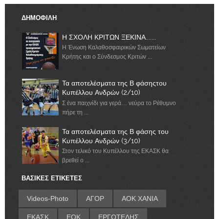
ΔΗΜΟΦΙΛΗ
Η ΣΧΟΛΗ ΚΡΙΤΩΝ ΞΕΚΙΝΑ.......
Η Ένωση Καλαθοσφαιρικών Σωματείων
Κρήτης και ο Σύνδεσμος Κριτών ...
Τα αποτελέσματα της Β φάσηςτου
Κυπέλλου Ανδρών (2/10)
Σ ένα παιχνίδι για γερά… νεύρα το Ρέθυμνο
πήρε τη ...
Τα αποτελέσματα της Β φάσης του
Κυπέλλου Ανδρών (3/10)
Στον τελικό του Κυπέλλου της ΕΚΑΣΚ θα
βρεθεί ο ...
ΒΑΣΙΚΕΣ ΕΤΙΚΕΤΕΣ
Videos-Photo
ΑΓΟΡ
ΑΟΚ ΧΑΝΙΑ
ΕΚΑΣΚ
ΕΟΚ
ΕΡΓΟΤΕΛΗΣ