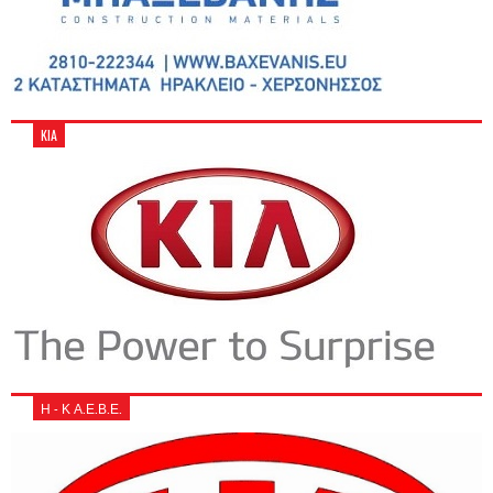
KIA
Η - Κ Α.Ε.Β.Ε.