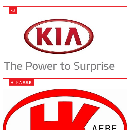
KIA
Η - Κ Α.Ε.Β.Ε.