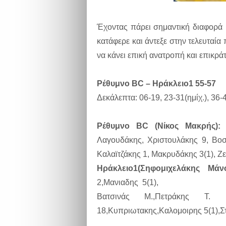
Έχοντας πάρει σημαντική διαφορά μ
κατάφερε και άντεξε στην τελευταία
να κάνει επική ανατροπή και επικρά
Ρέθυμνο BC – Ηράκλειο1 55-57
Δεκάλεπτα: 06-19, 23-31(ημίχ.), 36-4
Ρέθυμνο BC (Νίκος Μακρής)
Λαγουδάκης, Χριστουλάκης 9, Βοσ
Καλαϊτζάκης 1, Μακρυδάκης 3(1), Ζ
Ηράκλειο1(Σηφομιχελάκης Μά
2,Μανιαδης 5(1),
Βατσινάς Μ.,Πετράκης Τ
18,Κυπριωτακης,Καλομοιρης 5(1),Σ