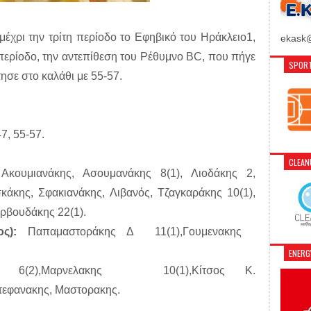
έχρι την τρίτη περίοδο το Εφηβικό του Ηράκλειο1,
ekask@
 περίοδο, την αντεπίθεση του Ρέθυμνο BC, που πήγε
SPORT
τησε στο καλάθι με 55-57.
7, 55-57.
CLEA
:
Ακουμιανάκης, Ασουμανάκης 8(1), Λιοδάκης 2,
κάκης, Σφακιανάκης, Λιβανός, Τζαγκαράκης 10(1),
ερβουδάκης 22(1).
νος):
Παπαμαστοράκης Δ 11(1),Γουμενακης
ENER
. 6(2),Μαρνελακης 10(1),Κίτσος Κ.
τεφανακης, Μαστορακης.