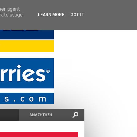
user-agent
erate usage
LEARN MORE
GOT IT