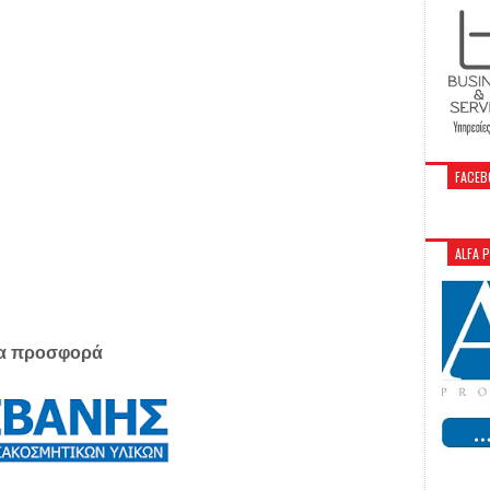
FACEB
ALFA 
μια προσφορά