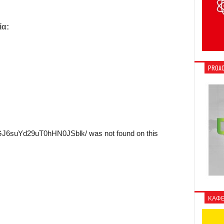
ία:
PROAC
ΚΑΦΕ