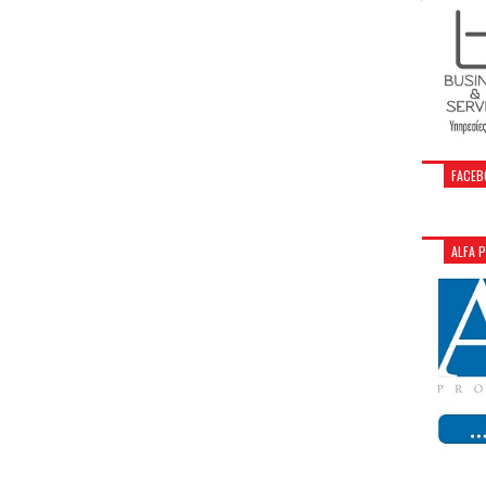
FACEB
ALFA 