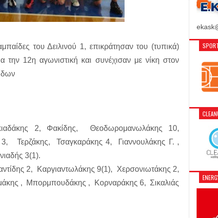
ekask@
SPORT
αμπαίδες του Δειλινού 1, επικράτησαν του (τυπικά)
α την 12η αγωνιστική και συνέχισαν με νίκη στον
ίδων
CLEA
ιαδάκης 2, Φακίδης, Θεοδωρομανωλάκης 10,
, Τερζάκης, Τσαγκαράκης 4, Γιαννουλάκης Γ. ,
ιαδής 3(1).
αντίδης 2, Καργιαντωλάκης 9(1), Χερσονιωτάκης 2,
ENER
μάκης , Μπορμπουδάκης , Κορναράκης 6, Σικαλιάς