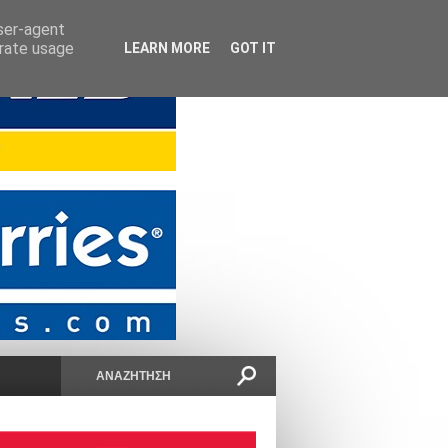
user-agent
erate usage
LEARN MORE
GOT IT