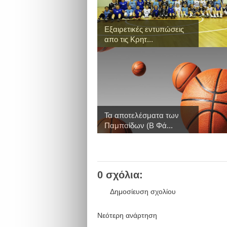
Εξαιρετικές εντυπώσεις
απο τις Κρητ...
Τα αποτελέσματα των
Παμπαίδων (Β Φά...
0 σχόλια:
Δημοσίευση σχολίου
Νεότερη ανάρτηση