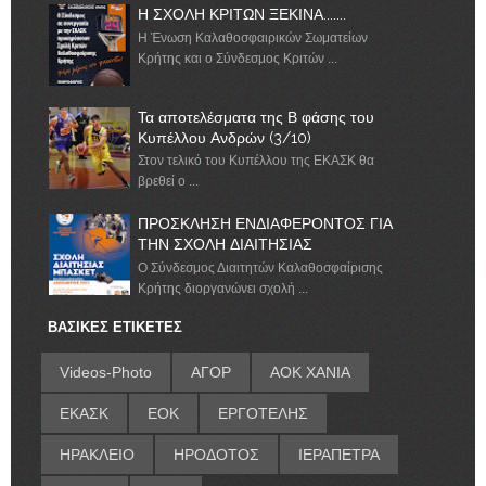
Η ΣΧΟΛΗ ΚΡΙΤΩΝ ΞΕΚΙΝΑ.......
Η Ένωση Καλαθοσφαιρικών Σωματείων
Κρήτης και ο Σύνδεσμος Κριτών ...
Τα αποτελέσματα της Β φάσης του
Κυπέλλου Ανδρών (3/10)
Στον τελικό του Κυπέλλου της ΕΚΑΣΚ θα
βρεθεί ο ...
ΠΡΟΣΚΛΗΣΗ ΕΝΔΙΑΦΕΡΟΝΤΟΣ ΓΙΑ
ΤΗΝ ΣΧΟΛΗ ΔΙΑΙΤΗΣΙΑΣ
Ο Σύνδεσμος Διαιτητών Καλαθοσφαίρισης
Κρήτης διοργανώνει σχολή ...
ΒΑΣΙΚΕΣ ΕΤΙΚΕΤΕΣ
Videos-Photo
ΑΓΟΡ
ΑΟΚ ΧΑΝΙΑ
ΕΚΑΣΚ
ΕΟΚ
ΕΡΓΟΤΕΛΗΣ
ΗΡΑΚΛΕΙΟ
ΗΡΟΔΟΤΟΣ
ΙΕΡΑΠΕΤΡΑ