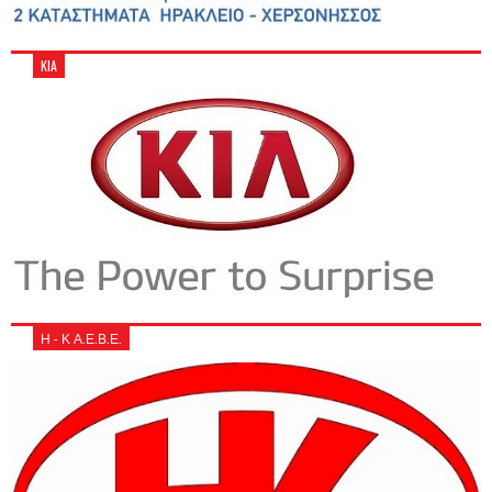
KIA
Η - Κ Α.Ε.Β.Ε.