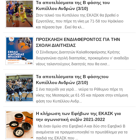
Τα αποτελέσματα της Β φάσης του
Κυπέλλου Ανδρών (3/10)
Στον τελικό του Κυπέλλου της ΕΚΑΣΚ θα βρεθεί ο
Εργοτέλης, που πήρε τη νίκη με 71-58 του Ηράκλειο
και πέρασα bye . Εκεί θα κλ...
ΠΡΟΣΚΛΗΣΗ ΕΝΔΙΑΦΕΡΟΝΤΟΣ ΓΙΑ ΤΗΝ
ΣΧΟΛΗ ΔΙΑΙΤΗΣΙΑΣ
Ο Σύνδεσμος Διαιτητών Καλαθοσφαίρισης Κρήτης
διοργανώνει σχολή διαιτησίας, προκειμένου ν’ αναδείξει
νέους ταλαντούχους διαιτητές που θα ενισ...
Τα αποτελέσματα της Β φάσηςτου
Κυπέλλου Ανδρών (2/10)
Σ ένα παιχνίδι για γερά… νεύρα το Ρέθυμνο πήρε τη
νίκης της Μεσσαράς με 61-55 και πέρασε στην επόμενη
φάση του Κυπέλλου Ανδρ...
Η κλήρωση των Εφήβων της ΕΚΑΣΚ για
την αγωνιστική σεζόν 2021-2022
Με έναν όμιλο στο Εφηβικό Α και δύο στο Εφηβικό Β
αναμένεται να πραγματοποιηθεί το πρωτάθλημα για τα
παιδιά της ΕΚΑΣΚ που ...