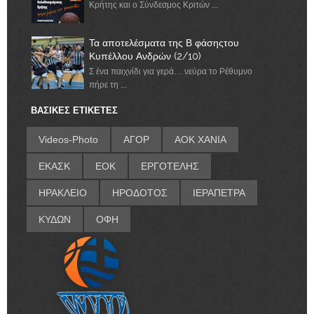
Κρήτης και ο Σύνδεσμος Κριτών ...
Τα αποτελέσματα της Β φάσηςτου
Κυπέλλου Ανδρών (2/10)
Σ ένα παιχνίδι για γερά… νεύρα το Ρέθυμνο
πήρε τη ...
ΒΑΣΙΚΕΣ ΕΤΙΚΕΤΕΣ
Videos-Photo
ΑΓΟΡ
ΑΟΚ ΧΑΝΙΑ
ΕΚΑΣΚ
ΕΟΚ
ΕΡΓΟΤΕΛΗΣ
ΗΡΑΚΛΕΙΟ
ΗΡΟΔΟΤΟΣ
ΙΕΡΑΠΕΤΡΑ
ΚΥΔΩΝ
ΟΦΗ