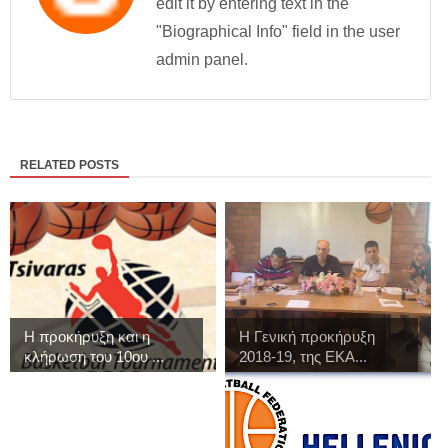
edit it by entering text in the
"Biographical Info" field in the user
admin panel.
RELATED POSTS
Η προκήρυξη και η
Η Γενική προκήρυξη
κλήρωση του 10ου ...
2018-19, της ΕΚΑ...