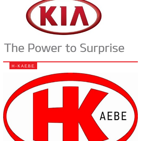
Η - Κ Α.Ε.Β.Ε.