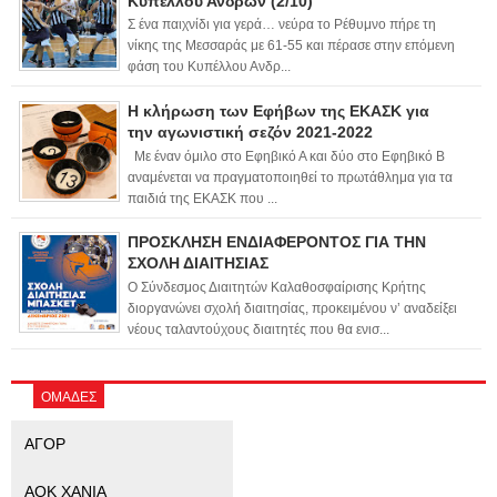
Κυπέλλου Ανδρών (2/10)
Σ ένα παιχνίδι για γερά… νεύρα το Ρέθυμνο πήρε τη
νίκης της Μεσσαράς με 61-55 και πέρασε στην επόμενη
φάση του Κυπέλλου Ανδρ...
Η κλήρωση των Εφήβων της ΕΚΑΣΚ για
την αγωνιστική σεζόν 2021-2022
Με έναν όμιλο στο Εφηβικό Α και δύο στο Εφηβικό Β
αναμένεται να πραγματοποιηθεί το πρωτάθλημα για τα
παιδιά της ΕΚΑΣΚ που ...
ΠΡΟΣΚΛΗΣΗ ΕΝΔΙΑΦΕΡΟΝΤΟΣ ΓΙΑ ΤΗΝ
ΣΧΟΛΗ ΔΙΑΙΤΗΣΙΑΣ
Ο Σύνδεσμος Διαιτητών Καλαθοσφαίρισης Κρήτης
διοργανώνει σχολή διαιτησίας, προκειμένου ν’ αναδείξει
νέους ταλαντούχους διαιτητές που θα ενισ...
ΟΜΑΔΕΣ
ΑΓΟΡ
ΑΟΚ ΧΑΝΙΑ