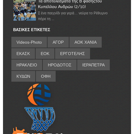
Τα αποτελέσματα της Β φάσηςτου
Κυπέλλου Ανδρών (2/10)
Σ ένα παιχνίδι για γερά… νεύρα το Ρέθυμνο
πήρε τη ...
ΒΑΣΙΚΕΣ ΕΤΙΚΕΤΕΣ
Videos-Photo
ΑΓΟΡ
ΑΟΚ ΧΑΝΙΑ
ΕΚΑΣΚ
ΕΟΚ
ΕΡΓΟΤΕΛΗΣ
ΗΡΑΚΛΕΙΟ
ΗΡΟΔΟΤΟΣ
ΙΕΡΑΠΕΤΡΑ
ΚΥΔΩΝ
ΟΦΗ