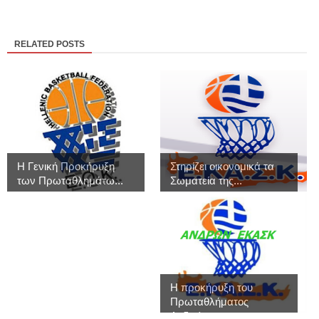
RELATED POSTS
Η Γενική Προκήρυξη
Στηρίζει οικονομικά τα
των Πρωταθλημάτω...
Σωματεία της...
Η προκήρυξη του
Πρωταθλήματος
Ανδρώ...