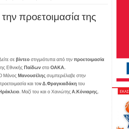
 την προετοιμασία της
Δείτε σε
βίντεο
στιγμιότυπα από την
προετοιμασία
της Εθνικής
Παίδων
στο
ΟΑΚΑ.
Ο Μάνος
Μανουσέλης
συμπεριέλαβε στην
προετοιμασία και το
ν Δ.Φραγκιαδάκη
του
ΕΚΑΣ
Ηράκλειο
. Μαζί του και ο Χανιώτης
Α.Κόνιαρης.