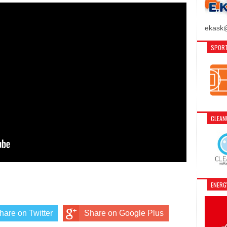
ekask@
SPORT
CLEA
ENER
hare on Twitter
Share on Google Plus