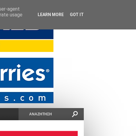
user-agent
erate usage
LEARN MORE
GOT IT