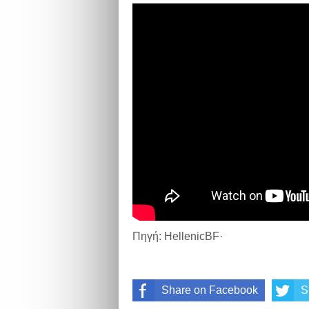
Πηγή: HellenicBF·
Share on Facebook
S