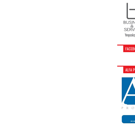
FACEB
ALFA 