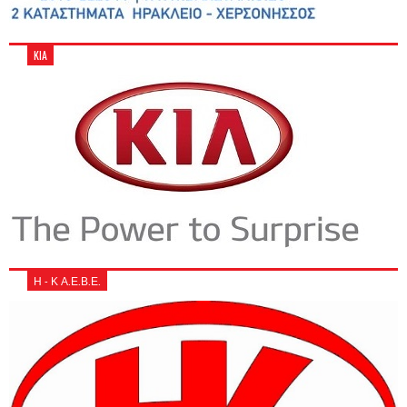
KIA
Η - Κ Α.Ε.Β.Ε.