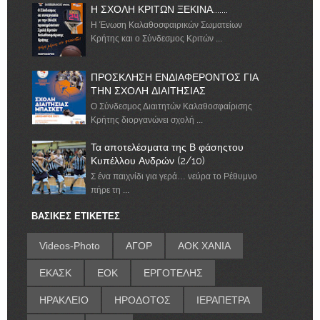
Η ΣΧΟΛΗ ΚΡΙΤΩΝ ΞΕΚΙΝΑ.......
Η Ένωση Καλαθοσφαιρικών Σωματείων
Κρήτης και ο Σύνδεσμος Κριτών ...
ΠΡΟΣΚΛΗΣΗ ΕΝΔΙΑΦΕΡΟΝΤΟΣ ΓΙΑ
ΤΗΝ ΣΧΟΛΗ ΔΙΑΙΤΗΣΙΑΣ
Ο Σύνδεσμος Διαιτητών Καλαθοσφαίρισης
Κρήτης διοργανώνει σχολή ...
Τα αποτελέσματα της Β φάσηςτου
Κυπέλλου Ανδρών (2/10)
Σ ένα παιχνίδι για γερά… νεύρα το Ρέθυμνο
πήρε τη ...
ΒΑΣΙΚΕΣ ΕΤΙΚΕΤΕΣ
Videos-Photo
ΑΓΟΡ
ΑΟΚ ΧΑΝΙΑ
ΕΚΑΣΚ
ΕΟΚ
ΕΡΓΟΤΕΛΗΣ
ΗΡΑΚΛΕΙΟ
ΗΡΟΔΟΤΟΣ
ΙΕΡΑΠΕΤΡΑ