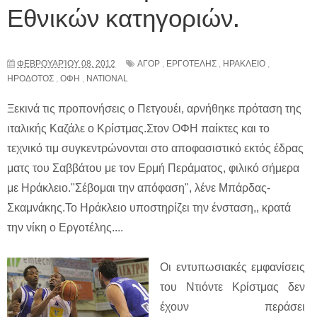
Εθνικών κατηγοριών.
ΦΕΒΡΟΥΑΡΊΟΥ 08, 2012
ΑΓΟΡ
,
ΕΡΓΟΤΕΛΗΣ
,
ΗΡΑΚΛΕΙΟ
,
ΗΡΟΔΟΤΟΣ
,
ΟΦΗ
,
NATIONAL
Ξεκινά τις προπονήσεις ο Πετγουέι, αρνήθηκε πρόταση της
ιταλικής Καζάλε ο Κρίστμας.Στον ΟΦΗ παίκτες και το
τεχνικό τιμ συγκεντρώνονται στο αποφασιστικό εκτός έδρας
ματς του Σαββάτου με τον Ερμή Περάματος, φιλικό σήμερα
με Ηράκλειο."Σέβομαι την απόφαση", λένε Μπάρδας-
Σκαμνάκης.Το Ηράκλειο υποστηρίζει την ένσταση,, κρατά
την νίκη ο Εργοτέλης....
Οι εντυπωσιακές εμφανίσεις
του Ντιόντε Κρίστμας δεν
έχουν περάσει