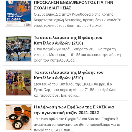
ΠΡΟΣΚΛΗΣΗ ΕΝΔΙΑΦΕΡΟΝΤΟΣ ΓΙΑ ΤΗΝ
ΣΧΟΛΗ ΔΙΑΙΤΗΣΙΑΣ
Ο Σύνδεσμος Διαιτητών Καλαθοσφαίρισης Κρήτης
διοργανώνει σχολή διαιτησίας, προκειμένου ν’ αναδείξει
νέους ταλαντούχους διαιτητές που θα ενισ...
Τα αποτελέσματα της Β φάσηςτου
Κυπέλλου Ανδρών (2/10)
Σ ένα παιχνίδι για γερά… νεύρα το Ρέθυμνο πήρε τη
νίκης της Μεσσαράς με 61-55 και πέρασε στην επόμενη
φάση του Κυπέλλου Ανδρ...
Τα αποτελέσματα της Β φάσης του
Κυπέλλου Ανδρών (3/10)
Στον τελικό του Κυπέλλου της ΕΚΑΣΚ θα βρεθεί ο
Εργοτέλης, που πήρε τη νίκη με 71-58 του Ηράκλειο
και πέρασα bye . Εκεί θα κλ...
Η κλήρωση των Εφήβων της ΕΚΑΣΚ για
την αγωνιστική σεζόν 2021-2022
Με έναν όμιλο στο Εφηβικό Α και δύο στο Εφηβικό Β
αναμένεται να πραγματοποιηθεί το πρωτάθλημα για τα
παιδιά της ΕΚΑΣΚ που ...