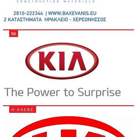
KIA
Η - Κ Α.Ε.Β.Ε.