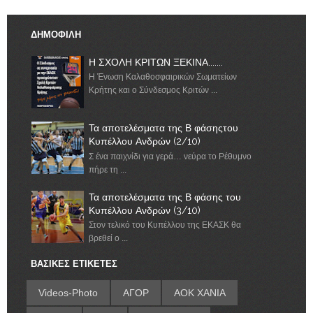
ΔΗΜΟΦΙΛΗ
Η ΣΧΟΛΗ ΚΡΙΤΩΝ ΞΕΚΙΝΑ.......
Η Ένωση Καλαθοσφαιρικών Σωματείων
Κρήτης και ο Σύνδεσμος Κριτών ...
Τα αποτελέσματα της Β φάσηςτου
Κυπέλλου Ανδρών (2/10)
Σ ένα παιχνίδι για γερά… νεύρα το Ρέθυμνο
πήρε τη ...
Τα αποτελέσματα της Β φάσης του
Κυπέλλου Ανδρών (3/10)
Στον τελικό του Κυπέλλου της ΕΚΑΣΚ θα
βρεθεί ο ...
ΒΑΣΙΚΕΣ ΕΤΙΚΕΤΕΣ
Videos-Photo
ΑΓΟΡ
ΑΟΚ ΧΑΝΙΑ