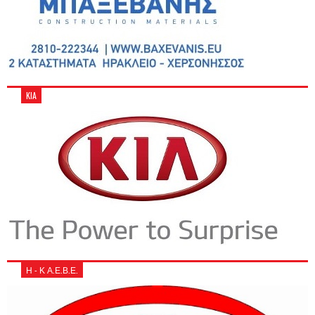
KIA
Η - Κ Α.Ε.Β.Ε.