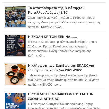
Τα αποτελέσματα της Β φάσηςτου
Κυπέλλου Ανδρών (2/10)
Σ ένα παιχνίδι για γερά… νεύρα το Ρέθυμνο πήρε τη
νίκης της Μεσσαράς με 61-55 και πέρασε στην επόμενη
φάση του Κυπέλλου Ανδρ...
Η ΣΧΟΛΗ ΚΡΙΤΩΝ ΞΕΚΙΝΑ.......
Η Ένωση Καλαθοσφαιρικών Σωματείων Κρήτης και ο
Σύνδεσμος Κριτών Καλαθοσφαίρισης Κρήτης
προκηρύσσουν Σχολή Κριτών Καλαθοσφαίρισης
Κρήτης. Οι ...
Η κλήρωση των Εφήβων της ΕΚΑΣΚ για
την αγωνιστική σεζόν 2021-2022
Με έναν όμιλο στο Εφηβικό Α και δύο στο Εφηβικό Β
αναμένεται να πραγματοποιηθεί το πρωτάθλημα για τα
παιδιά της ΕΚΑΣΚ που ...
ΠΡΟΣΚΛΗΣΗ ΕΝΔΙΑΦΕΡΟΝΤΟΣ ΓΙΑ ΤΗΝ
ΣΧΟΛΗ ΔΙΑΙΤΗΣΙΑΣ
Ο Σύνδεσμος Διαιτητών Καλαθοσφαίρισης Κρήτης
διοργανώνει σχολή διαιτησίας, προκειμένου ν’ αναδείξει