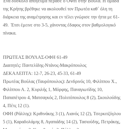
Ένα δύσκολο απόγευμα πέρασε ο ΟΦΗ στην Βούλα. Η ομάδα
της Κρήτης βρέθηκε να ακολουθεί τον Πρωτέα καθ΄ όλη τη
διάρκεια της αναμέτρησης και εν τέλει γνώρισε την ήττα με 61-
49. Έτσι έμεινε στο 3-5, χάνοντας έδαφος στον βαθμολογικό
πίνακα.
ΠΡΩΤΕΑΣ ΒΟΥΛΑΣ-ΟΦΗ 61-49
Διαιτητές: Παντελίδης-Ντάνος-Μακρόπουλος
ΔΕΚΑΛΕΠΤΑ: 12-7, 26-23, 45-33, 61-49
Πρωτέας Βούλας (Ταυρόπουλος): Δενδρινός 10, Φιλίππου Χ.,
Φιλίππου Α. 2, Κυριλής 1, Μόρφης, Παναγιωτίδης 10,
Παπαπέτρου 4, Ματσαγκός 2, Πολιτόπουλος 8 (2), Σκουλούδης
4, Πέτς 12 (1).
ΟΦΗ (Ράλλης): Κριθινάκης 3 (1), Λιανός 12 (2), Τσερκιτζόγλου
5 (1), Καραδολάμης 8, Αγαπιάδης 14 (2), Τασιούδης, Πετράκης,