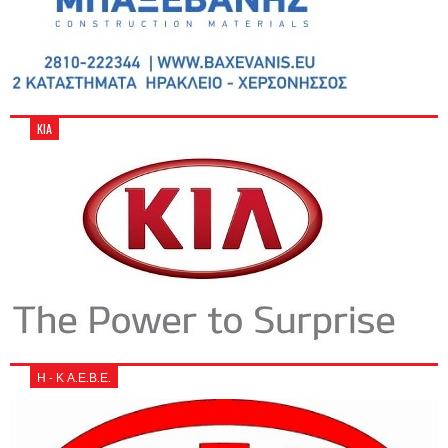
KIA
Η - Κ Α.Ε.Β.Ε.