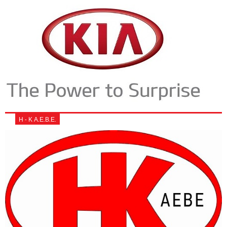
Η - Κ Α.Ε.Β.Ε.