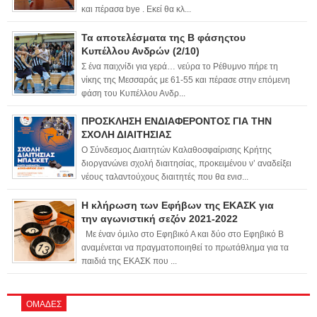
και πέρασα bye . Εκεί θα κλ...
Τα αποτελέσματα της Β φάσηςτου
Κυπέλλου Ανδρών (2/10)
Σ ένα παιχνίδι για γερά… νεύρα το Ρέθυμνο πήρε τη
νίκης της Μεσσαράς με 61-55 και πέρασε στην επόμενη
φάση του Κυπέλλου Ανδρ...
ΠΡΟΣΚΛΗΣΗ ΕΝΔΙΑΦΕΡΟΝΤΟΣ ΓΙΑ ΤΗΝ
ΣΧΟΛΗ ΔΙΑΙΤΗΣΙΑΣ
Ο Σύνδεσμος Διαιτητών Καλαθοσφαίρισης Κρήτης
διοργανώνει σχολή διαιτησίας, προκειμένου ν’ αναδείξει
νέους ταλαντούχους διαιτητές που θα ενισ...
Η κλήρωση των Εφήβων της ΕΚΑΣΚ για
την αγωνιστική σεζόν 2021-2022
Με έναν όμιλο στο Εφηβικό Α και δύο στο Εφηβικό Β
αναμένεται να πραγματοποιηθεί το πρωτάθλημα για τα
παιδιά της ΕΚΑΣΚ που ...
ΟΜΑΔΕΣ