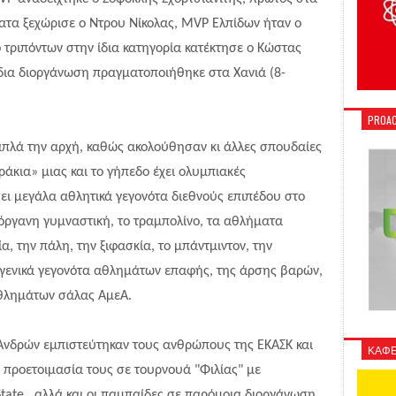
τα ξεχώρισε ο Ντρου Νίκολας, MVP Ελπίδων ήταν ο
 τριπόντων στην ίδια κατηγορία κατέκτησε ο Κώστας
ίδια διοργάνωση πραγματοποιήθηκε στα Χανιά (8-
PROAC
 απλά την αρχή, καθώς ακολούθησαν κι άλλες σπουδαίες
ράκια» μιας και το γήπεδο έχει ολυμπιακές
ει μεγάλα αθλητικά γεγονότα διεθνούς επιπέδου στο
ενόργανη γυμναστική, το τραμπολίνο, τα αθλήματα
, την πάλη, την ξιφασκία, το μπάντμιντον, την
αι γενικά γεγονότα αθλημάτων επαφής, της άρσης βαρών,
αθλημάτων σάλας ΑμεΑ.
Ανδρών εμπιστεύτηκαν τους ανθρώπους της ΕΚΑΣΚ και
ΚΑΦΕ
 προετοιμασία τους σε τουρνουά "Φιλίας" με
S
tate, αλλά και οι παμπαίδες σε παρόμοια διοργάνωση