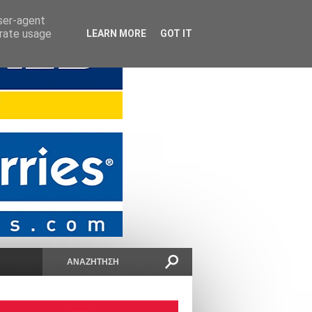
user-agent
erate usage
LEARN MORE
GOT IT