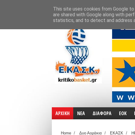
ΑΡΧΙΚΗ
ΧΑΡΤΕΣ
ΕΠΙΚΟΙΝΩΝΙΑ
This site uses cookies from Google to d
are shared with Google along with perf
statistics, and to detect and address 
ΑΡΧΙΚΗ
ΝΕΑ
ΔΙΑΦΟΡΑ
ΕΟΚ
Home
/
Δυο Αοράκια
/
ΕΚΑΣΚ
/
Η