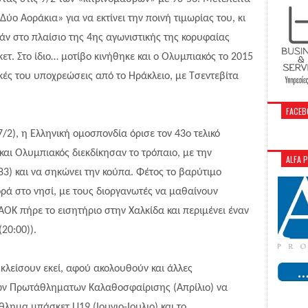
Δύο Αοράκια» για να εκτίνει την ποινή τιμωρίας του, κι
άν στο πλαίσιο της 4ης αγωνιστικής της κορυφαίας
τ. Στο ίδιο… μοτίβο κινήθηκε και ο Ολυμπιακός το 2015
ϊκές του υποχρεώσεις από το Ηράκλειο, με Τσεντεβίτα
FACEB
/2), η Ελληνική ομοσπονδία όρισε τον 43ο τελικό
και Ολυμπιακός διεκδίκησαν το τρόπαιο, με την
ALFA 
-83) και να σηκώνει την κούπα. Φέτος το βαρύτιμο
ορά στο νησί, με τους διοργανωτές να μαθαίνουν
ΑΟΚ πήρε το εισητήριο στην Χαλκίδα και περιμένει έναν
(20:00)).
 κλείσουν εκεί, αφού ακολουθούν και άλλες
κών Πρωτάθληματων Καλαθοσφαίρισης (Απρίλιο) να
άθλημα μπάσκετ
U
19 (Ιουνιο-Ιουλιο) και το