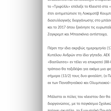
το «Τριφύλλι» επέλεξε το Κλειστό στα «
έτσι αντιμετώπισε τη Λοκομοτίβ Κουμπ
διασυλλογικής διοργάνωσης στο μπάσκε
και το 2017 όπου ξεκίνησε τις ευρωπα
Ζαγκρεμπ και Μπασκόνια αντίστοιχα.
Πέρσι την ιδια ακριβώς ημερομηνία (17
Κυπέλου Ανδρών στο ίδιο γήπεδο. ΑΕΚ 
«Bασίλισσα» εν τέλει να επικρατεί (88
τρόπαιο θα ταξιδέψει για ακόμα μια φ
σήμερα (13/2) τους δυο φιναλίστ, (ο Π
εκ των Παναθηναϊκού και Ολυμπιακού 
Μάλιστα οι πύλες του κλειστου δεν θα
διοργανώσεις, με το παγκόσμιο Σχολι
παίρνει σκυτάλη, το Ευρωπαϊκό Πρωτ