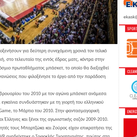
ekask@
SPORT
λοξενήσουν για δεύτερη συνεχόμενη χρονιά τον τελικό
κή, στο τελευταίο της εντός έδρας ματς, κόντρα στην
κόσμιο πρωταθλήματος μπάσκετ, το οποίο θα διεξαχθεί
CLEA
ργανώσεις που φιλοξένησε το έργο από την παράδοση
Φεβρουαρίου του 2010 με τον αγώνα μπάσκετ ανάμεσα
 εγκαίνια συνδυάστηκαν με τη γιορτή του ελληνικού
r Game, το Μάρτιο του 2010. Στην φαντασμαγορική
ENER
 Έλληνες και ξένοι της αγωνιστικής σεζόν 2009-2010.
ονητές τους Μπαρτζώκα και Ζούρος είχαν επικρατήσει της
P αναδείχτηκε ο Σοφοκλής Σχορτσιανίτης, πρώτος στα