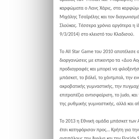
καρφώματα ο Λανς Χάρις, στα καρφώμα
Μιχάλης Τσαϊρέλης και τον διαγωνισμό
Σλούκας. Τέσσερα χρόνια αργότερα η 
9/3/2014) στο κλειστό του Κλαδισού.
Το All Star Game του 2010 αποτέλεσε
διοργανώσεις με επικεντρο τα «Δυο Αο
προδιαγραφές και μπορεί να φιλοξενήσ
μπάσκετ, το βόλεϊ, το χάντμπολ, την 
ακροβατικής γυμναστικής, την πυγμαχία
επιτραπέζια αντισφαίριση, το judo, κ
της ρυθμικής γυμναστικής, αλλά και 
Το 2013 η Εθνική ομάδα μπάσκετ των 
έτσι κατηφόρισαν προς… Κρήτη για την
αντιπάλους την Άγγλια και την Florida