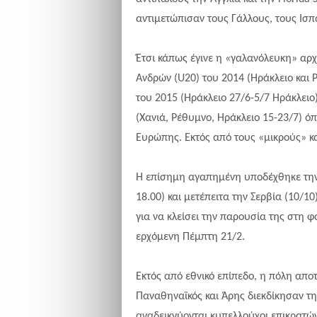
αντιμετώπισαν τους Γάλλους, τους Ισπα
Έτσι κάπως έγινε η «γαλανόλευκη» αρ
Ανδρών (U20) του 2014 (Ηράκλειο και
του 2015 (Ηράκλειο 27/6-5/7 Ηράκλει
(Χανιά, Ρέθυμνο, Ηράκλειο 15-23/7) 
Ευρώπης. Εκτός
από τους
«μικρούς» κ
Η επίσημη αγαπημένη υποδέχθηκε την Ε
18.00) και μετέπειτα την Σερβία (10/1
για να κλείσει την παρουσία της στη
ερχόμενη Πέμπτη 21/2.
Εκτός από εθνικό επίπεδο, η πόλη αποτ
Παναθηναϊκός και Άρης διεκδίκησαν τη
αναδεικνύονται κυπελλούχοι επικρατών