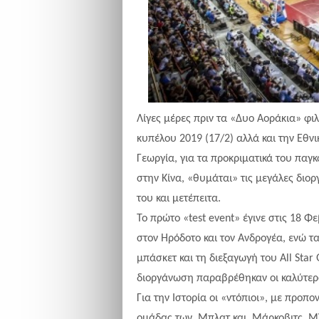
Λίγες μέρες πριν τα «Δυο Αοράκια» φι
κυπέλου 2019 (17/2) αλλά και την Εθνι
Γεωργία, για τα προκριματικά του παγ
στην Κίνα, «θυμάται» τις μεγάλες διο
του και μετέπειτα.
Το πρώτο «test event» έγινε στις 18 
στον Ηρόδοτο και τον Ανδρογέα, ενώ τα
μπάσκετ και τη διεξαγωγή του All Sta
διοργάνωση παραβρέθηκαν οι καλύτεροι
Για την Ιστορία οι «ντόπιοι», με προπ
ομάδας των Μπλατ και Μάρκοβιτς, MV