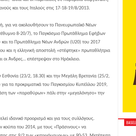
νούς και τους Ιταλούς στις 17-18-19/8/2013.
χή, για να ακολουθήσουν το Πανευρωπαϊκό Νέων
 Ρέθυμνο 8-20/7), το Παγκόσμιο Πρωτάθλημα Εφήβων
ο) και το Πρωτάθλημα Νέων Ανδρών (U20) του 2017
όπου και η ελληνική αποστολή «στέφτηκε» πρωταθλήτρια
αι οι Άνδρες… επέστρεψαν στο Ηράκλειο.
σθονία (23/2, 18.30) και την Μεγάλη Βρετανία (25/2,
0) για τα προκριματικά του Παγκοσμίου Κυπέλλου 2019,
 φάση των «παραθύρων» πάλι στην «μεγαλόνησο» την
ελεί ιδανικό προορισμό και για τους συλλόγους.
BASELI
ν κούπα του 2014, με τους «Πράσινους» να
τας στις 9/2 των «κιτρινόμαυρων» με 90-53. Μετέπειτα