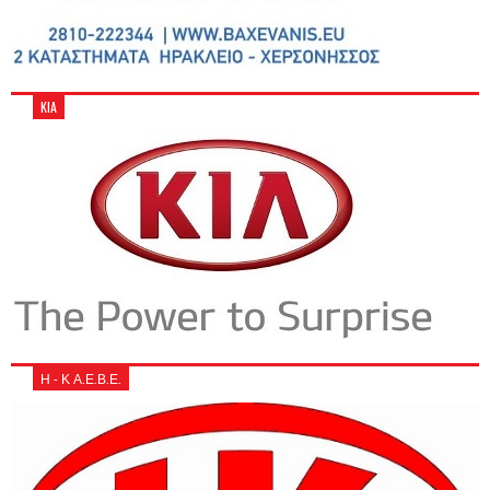
KIA
Η - Κ Α.Ε.Β.Ε.