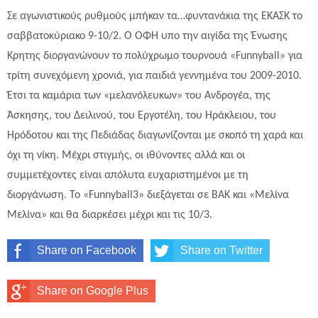
Σε αγωνιστικούς ρυθμούς μπήκαν τα…φυντανάκια της ΕΚΑΣΚ το
σαββατοκύριακο 9-10/2. Ο ΟΦΗ υπο την αιγίδα της Ένωσης
Κρητης διοργανώνουν το πολύχρωμο τουρνουά «Funnyball» για
τρίτη συνεχόμενη χρονιά, για παιδιά γεννημένα του 2009-2010.
Έτσι τα καμάρια των «μελανόλευκων» του Ανδρογέα, της
Άσκησης, του Δειλινού, του Εργοτέλη, του Ηράκλειου, του
Ηρόδοτου και της Πεδιάδας διαγωνίζονται με σκοπό τη χαρά και
όχι τη νίκη. Μέχρι στιγμής, οι ιθύνοντες αλλά και οι
συμμετέχοντες είναι απόλυτα ευχαριστημένοι με τη
διοργάνωση. Το «Funnyball3» διεξάγεται σε ΒΑΚ και «Μελίνα
Μελίνα» και θα διαρκέσει μέχρι και τις 10/3.
Share on Facebook
Share on Twitter
Share on Google Plus