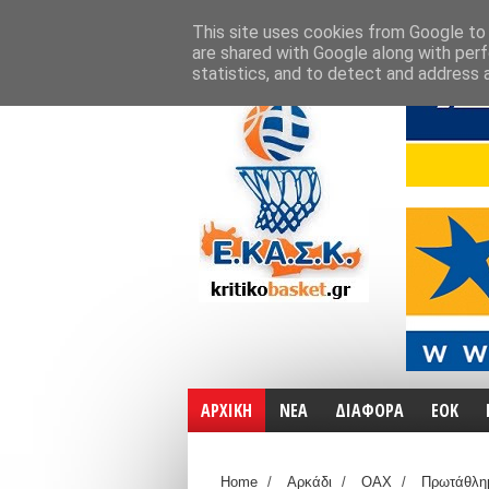
ΑΡΧΙΚΗ
ΧΑΡΤΕΣ
ΕΠΙΚΟΙΝΩΝΙΑ
This site uses cookies from Google to d
are shared with Google along with perf
statistics, and to detect and address 
ΑΡΧΙΚΗ
ΝΕΑ
ΔΙΑΦΟΡΑ
ΕΟΚ
Home
/
Αρκάδι
/
ΟΑΧ
/
Πρωτάθλημ