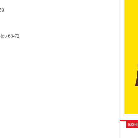
59
ίου 68-72
BASELI