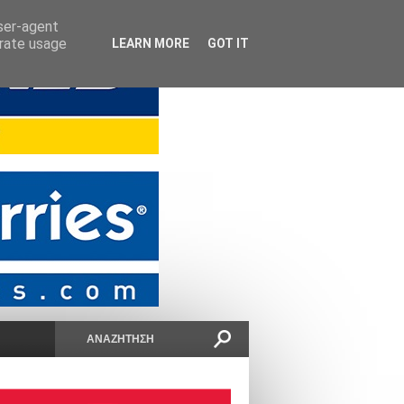
user-agent
erate usage
LEARN MORE
GOT IT