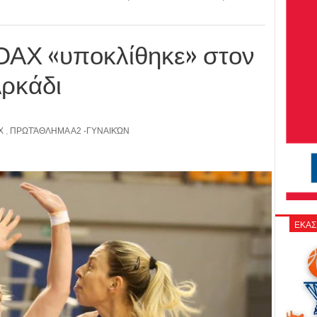
ν ΟΑΧ «υποκλίθηκε» στον
ρκάδι
Χ
,
ΠΡΩΤΆΘΛΗΜΑ Α2 -ΓΥΝΑΙΚΏΝ
ΕΚΑΣ