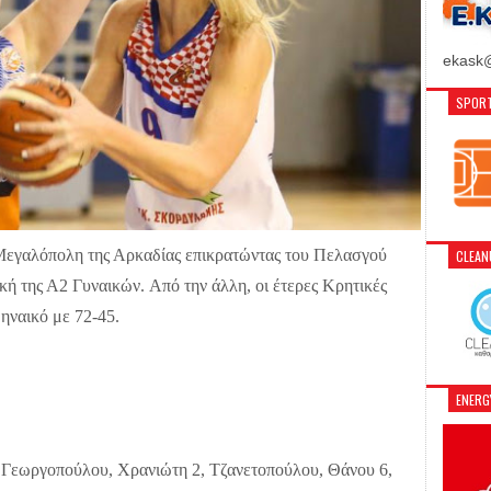
ekask@
SPORT
εγαλόπολη της Αρκαδίας επικρατώντας του Πελασγού
CLEA
ική της Α2 Γυναικών. Από την άλλη, οι έτερες Κρητικές
ναικό με 72-45.
ENER
εωργοπούλου, Χρανιώτη 2, Τζανετοπούλου, Θάνου 6,