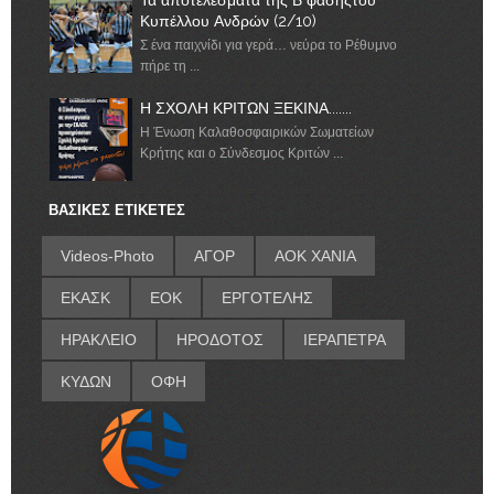
Κυπέλλου Ανδρών (2/10)
Σ ένα παιχνίδι για γερά… νεύρα το Ρέθυμνο
πήρε τη ...
Η ΣΧΟΛΗ ΚΡΙΤΩΝ ΞΕΚΙΝΑ.......
Η Ένωση Καλαθοσφαιρικών Σωματείων
Κρήτης και ο Σύνδεσμος Κριτών ...
ΒΑΣΙΚΕΣ ΕΤΙΚΕΤΕΣ
Videos-Photo
ΑΓΟΡ
ΑΟΚ ΧΑΝΙΑ
ΕΚΑΣΚ
ΕΟΚ
ΕΡΓΟΤΕΛΗΣ
ΗΡΑΚΛΕΙΟ
ΗΡΟΔΟΤΟΣ
ΙΕΡΑΠΕΤΡΑ
ΚΥΔΩΝ
ΟΦΗ