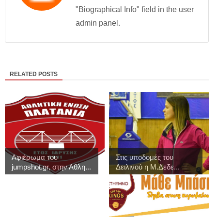
"Biographical Info" field in the user
admin panel.
RELATED POSTS
Αφιέρωμα του
Στις υποδομές του
jumpshot.gr, στην Αθλη...
Δειλινού η Μ.Δεδε...