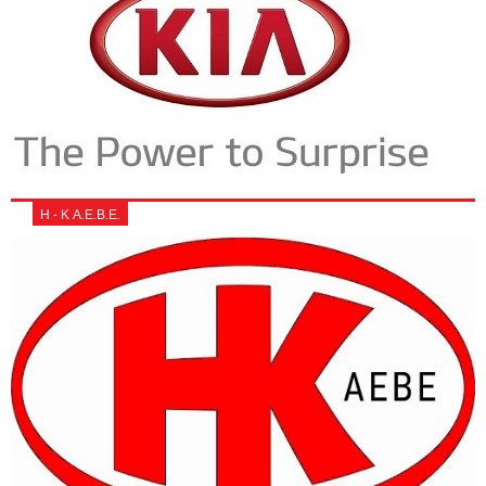
Η - Κ Α.Ε.Β.Ε.