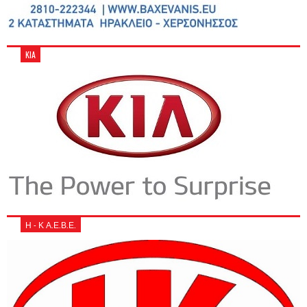
KIA
Η - Κ Α.Ε.Β.Ε.