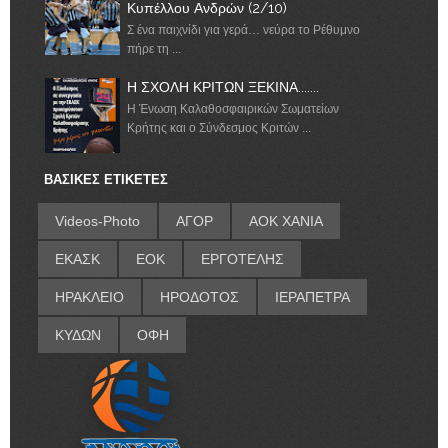
Κυπέλλου Ανδρών (2/10)
Σ ένα παιχνίδι για γερά… νεύρα το Ρέθυμνο
πήρε τη ...
Η ΣΧΟΛΗ ΚΡΙΤΩΝ ΞΕΚΙΝΑ.......
Η Ένωση Καλαθοσφαιρικών Σωματείων
Κρήτης και ο Σύνδεσμος Κριτών ...
ΒΑΣΙΚΕΣ ΕΤΙΚΕΤΕΣ
Videos-Photo
ΑΓΟΡ
ΑΟΚ ΧΑΝΙΑ
ΕΚΑΣΚ
ΕΟΚ
ΕΡΓΟΤΕΛΗΣ
ΗΡΑΚΛΕΙΟ
ΗΡΟΔΟΤΟΣ
ΙΕΡΑΠΕΤΡΑ
ΚΥΔΩΝ
ΟΦΗ