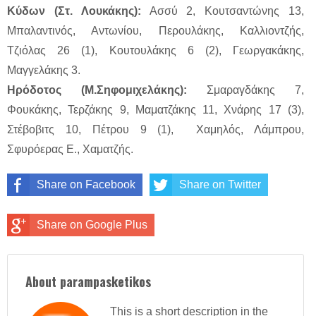
Κύδων (Στ. Λουκάκης):
Ασσύ 2, Κουτσαντώνης 13,
Μπαλαντινός, Αντωνίου, Περουλάκης, Καλλιοντζής,
Τζιόλας 26 (1), Κουτουλάκης 6 (2), Γεωργακάκης,
Μαγγελάκης 3.
Ηρόδοτος (Μ.Σηφομιχελάκης):
Σμαραγδάκης 7,
Φουκάκης, Τερζάκης 9, Μαματζάκης 11, Χνάρης 17 (3),
Στέβοβιτς 10, Πέτρου 9 (1), Χαμηλός, Λάμπρου,
Σφυρόερας Ε., Χαματζής.
Share on Facebook
Share on Twitter
Share on Google Plus
About parampasketikos
This is a short description in the