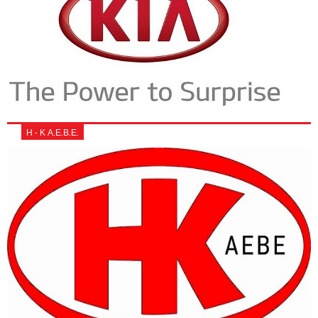
Η - Κ Α.Ε.Β.Ε.