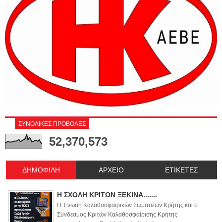
ΣΥΝΟΛΙΚΕΣ ΠΡΟΒΟΛΕΣ
52,370,573
ΔΗΜΟΦΙΛΗ
ΑΡΧΕΙΟ
ΕΤΙΚΕΤΕΣ
Η ΣΧΟΛΗ ΚΡΙΤΩΝ ΞΕΚΙΝΑ.......
Η Ένωση Καλαθοσφαιρικών Σωματείων Κρήτης και ο
Σύνδεσμος Κριτών Καλαθοσφαίρισης Κρήτης