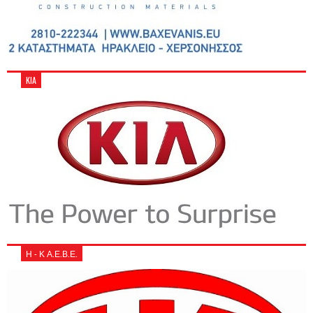
KIA
Η - Κ Α.Ε.Β.Ε.