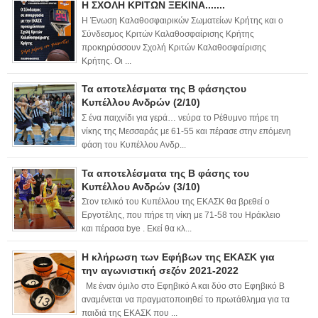
Η ΣΧΟΛΗ ΚΡΙΤΩΝ ΞΕΚΙΝΑ.......
Η Ένωση Καλαθοσφαιρικών Σωματείων Κρήτης και ο
Σύνδεσμος Κριτών Καλαθοσφαίρισης Κρήτης
προκηρύσσουν Σχολή Κριτών Καλαθοσφαίρισης
Κρήτης. Οι ...
Τα αποτελέσματα της Β φάσηςτου
Κυπέλλου Ανδρών (2/10)
Σ ένα παιχνίδι για γερά… νεύρα το Ρέθυμνο πήρε τη
νίκης της Μεσσαράς με 61-55 και πέρασε στην επόμενη
φάση του Κυπέλλου Ανδρ...
Τα αποτελέσματα της Β φάσης του
Κυπέλλου Ανδρών (3/10)
Στον τελικό του Κυπέλλου της ΕΚΑΣΚ θα βρεθεί ο
Εργοτέλης, που πήρε τη νίκη με 71-58 του Ηράκλειο
και πέρασα bye . Εκεί θα κλ...
Η κλήρωση των Εφήβων της ΕΚΑΣΚ για
την αγωνιστική σεζόν 2021-2022
Με έναν όμιλο στο Εφηβικό Α και δύο στο Εφηβικό Β
αναμένεται να πραγματοποιηθεί το πρωτάθλημα για τα
παιδιά της ΕΚΑΣΚ που ...