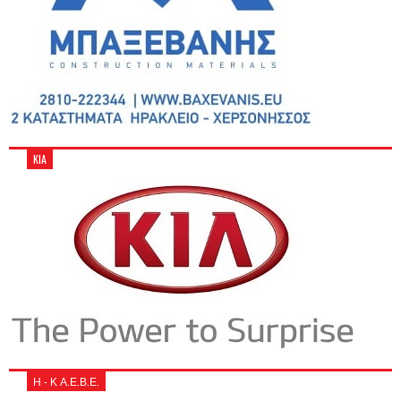
KIA
Η - Κ Α.Ε.Β.Ε.