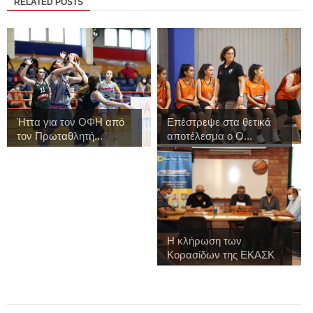
RELATED POSTS
Ήττα για τον ΟΦΗ από
Επέστρεψε στα θετικά
τον Πρωταθλητή...
αποτέλεσμα ο Ο...
Η κλήρωση των
Κορασίδων της ΕΚΑΣΚ
γ...