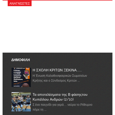
ΑΝΑΓΝΏΣΤΕΣ
ΔΗΜΟΦΙΛΗ
Η ΣΧΟΛΗ ΚΡΙΤΩΝ ΞΕΚΙΝΑ.......
Η Ένωση Καλαθοσφαιρικών Σωματείων
Κρήτης και ο Σύνδεσμος Κριτών ...
Τα αποτελέσματα της Β φάσηςτου
Κυπέλλου Ανδρών (2/10)
Σ ένα παιχνίδι για γερά… νεύρα το Ρέθυμνο
πήρε τη ...