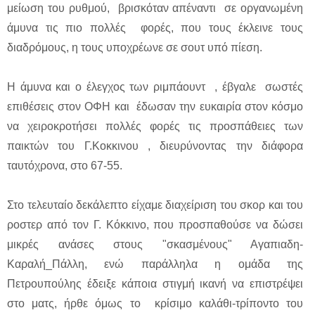
μείωση του ρυθμού, βρισκόταν απέναντι σε οργανωμένη
άμυνα τις πιο πολλές φορές, που τους έκλεινε τους
διαδρόμους, η τους υποχρέωνε σε σουτ υπό πίεση.
Η άμυνα και ο έλεγχος των ριμπάουντ , έβγαλε σωστές
επιθέσεις στον ΟΦΗ και έδωσαν την ευκαιρία στον κόσμο
να χειροκροτήσει πολλές φορές τις προσπάθειες των
παικτών του Γ.Κοκκινου , διευρύνοντας την διάφορα
ταυτόχρονα, στο 67-55.
Στο τελευταίο δεκάλεπτο είχαμε διαχείριση του σκορ και του
ροστερ από τον Γ. Κόκκινο, που προσπαθούσε να δώσει
μικρές ανάσες στους "σκασμένους" Αγαπιαδη-
Καραλή_Πάλλη, ενώ παράλληλα η ομάδα της
Πετρουπούλης έδειξε κάποια στιγμή ικανή να επιστρέψει
στο ματς, ήρθε όμως το κρίσιμο καλάθι-τρίποντο του