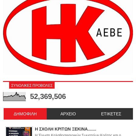
ΣΥΝΟΛΙΚΕΣ ΠΡΟΒΟΛΕΣ
52,369,506
ΔΗΜΟΦΙΛΗ
ΑΡΧΕΙΟ
ΕΤΙΚΕΤΕΣ
Η ΣΧΟΛΗ ΚΡΙΤΩΝ ΞΕΚΙΝΑ.......
Η Ένωση Καλαθοσφαιρικών Σωματείων Κρήτης και ο