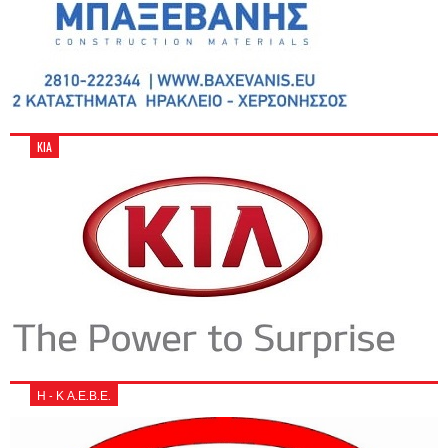
KIA
Η - Κ Α.Ε.Β.Ε.