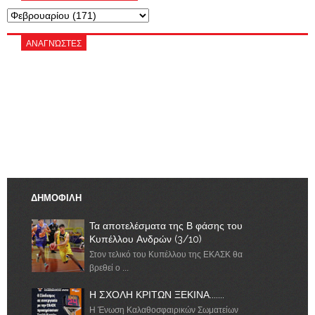
ΑΝΑΓΝΏΣΤΕΣ
ΔΗΜΟΦΙΛΗ
Τα αποτελέσματα της Β φάσης του
Κυπέλλου Ανδρών (3/10)
Στον τελικό του Κυπέλλου της ΕΚΑΣΚ θα
βρεθεί ο ...
Η ΣΧΟΛΗ ΚΡΙΤΩΝ ΞΕΚΙΝΑ.......
Η Ένωση Καλαθοσφαιρικών Σωματείων