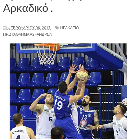
Αρκαδικό .
ΦΕΒΡΟΥΑΡΊΟΥ 06, 2017
ΗΡΑΚΛΕΙΟ
,
ΠΡΩΤΆΘΛΗΜΑ Α2 -ΑΝΔΡΏΝ