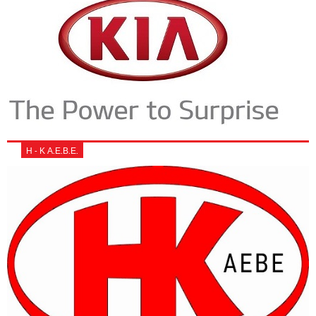
Η - Κ Α.Ε.Β.Ε.