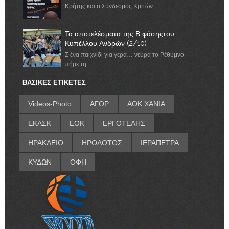
Κρήτης και ο Σύνδεσμος Κριτών ...
Τα αποτελέσματα της Β φάσηςτου
Κυπέλλου Ανδρών (2/10)
Σ ένα παιχνίδι για γερά… νεύρα το Ρέθυμνο
πήρε τη ...
ΒΑΣΙΚΕΣ ΕΤΙΚΕΤΕΣ
Videos-Photo
ΑΓΟΡ
ΑΟΚ ΧΑΝΙΑ
ΕΚΑΣΚ
ΕΟΚ
ΕΡΓΟΤΕΛΗΣ
ΗΡΑΚΛΕΙΟ
ΗΡΟΔΟΤΟΣ
ΙΕΡΑΠΕΤΡΑ
ΚΥΔΩΝ
ΟΦΗ