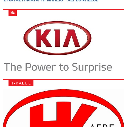
KIA
Η - Κ Α.Ε.Β.Ε.