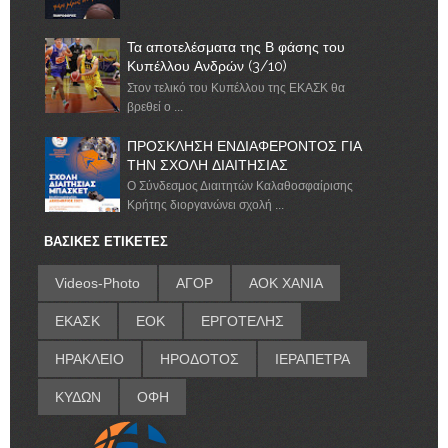
Τα αποτελέσματα της Β φάσης του
Κυπέλλου Ανδρών (3/10)
Στον τελικό του Κυπέλλου της ΕΚΑΣΚ θα
βρεθεί ο ...
ΠΡΟΣΚΛΗΣΗ ΕΝΔΙΑΦΕΡΟΝΤΟΣ ΓΙΑ
ΤΗΝ ΣΧΟΛΗ ΔΙΑΙΤΗΣΙΑΣ
Ο Σύνδεσμος Διαιτητών Καλαθοσφαίρισης
Κρήτης διοργανώνει σχολή ...
ΒΑΣΙΚΕΣ ΕΤΙΚΕΤΕΣ
Videos-Photo
ΑΓΟΡ
ΑΟΚ ΧΑΝΙΑ
ΕΚΑΣΚ
ΕΟΚ
ΕΡΓΟΤΕΛΗΣ
ΗΡΑΚΛΕΙΟ
ΗΡΟΔΟΤΟΣ
ΙΕΡΑΠΕΤΡΑ
ΚΥΔΩΝ
ΟΦΗ