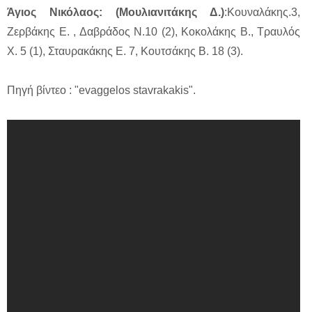
Άγιος Νικόλαος: (Μουλιανιτάκης Δ.)
:Κουναλάκης.3,
Ζερβάκης Ε. , Δαβράδος Ν.10 (2), Κοκολάκης Β., Τραυλός
Χ. 5 (1), Σταυρακάκης Ε. 7, Κουτσάκης Β. 18 (3).
Πηγή βίντεο : "evaggelos stavrakakis".