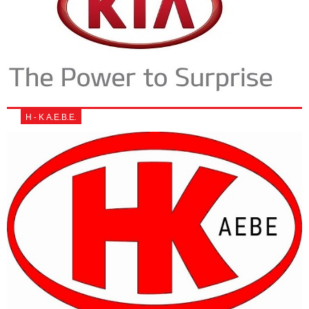
Η - Κ Α.Ε.Β.Ε.