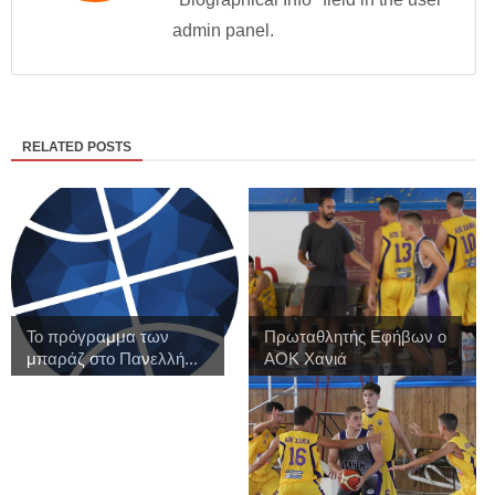
admin panel.
RELATED POSTS
Το πρόγραμμα των
Πρωταθλητής Εφήβων ο
μπαράζ στο Πανελλή...
ΑΟΚ Χανιά