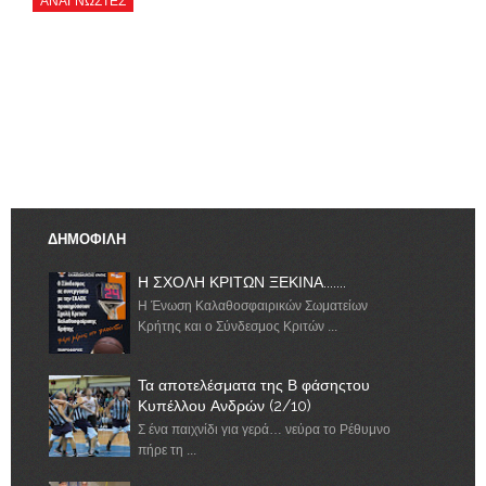
ΔΗΜΟΦΙΛΗ
Η ΣΧΟΛΗ ΚΡΙΤΩΝ ΞΕΚΙΝΑ.......
Η Ένωση Καλαθοσφαιρικών Σωματείων
Κρήτης και ο Σύνδεσμος Κριτών ...
Τα αποτελέσματα της Β φάσηςτου
Κυπέλλου Ανδρών (2/10)
Σ ένα παιχνίδι για γερά… νεύρα το Ρέθυμνο
πήρε τη ...