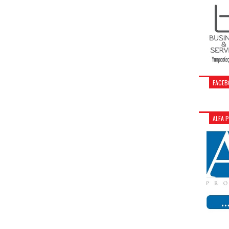
FACEB
ALFA 