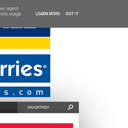
user-agent
erate usage
LEARN MORE
GOT IT