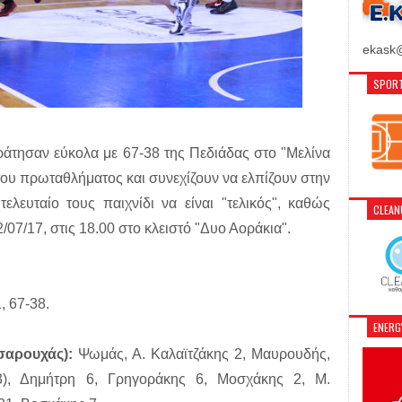
ekask@
SPORT
ράτησαν εύκολα με 67-38 της Πεδιάδας στο "Μελίνα
του πρωταθλήματος και συνεχίζουν να ελπίζουν στην
ελευταίο τους παιχνίδι να είναι "τελικός", καθώς
CLEA
2/07/17, στις 18.00 στο κλειστό "Δυο Αοράκια".
, 67-38.
ENER
σαρουχάς):
Ψωμάς, Α. Καλαϊτζάκης 2, Μαυρουδής,
3), Δημήτρη 6, Γρηγοράκης 6, Μοσχάκης 2, Μ.