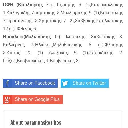
ΟΦΗ (Καρλάφτης Σ.):
Τοχτάμης 6 (1),Κατεργιαννάκης
1,Καλογρίδης,Ζουμπάκης 2,Μαλλιαράκης 5 (1),Κοκοσάλης
7,Πρασανάκης 2,Χρηστάκης 7 (2),Σαββάκης,Σπηλιωτάκης
12 (1), Φθενός 6.
Ηράκλειο(Μυλωνάκης Γ.) :
Ινιωτάκης, Στιβακτάκης 8,
Καλλέργης 4,Ηλιάκης,Μηλαθιανάκης 8 (1),Φλουρής
2,Κίτσος 20 (1) Αλεξάκης 5 (1),Σπυριδάκης 2,
Γκίζης,Βαμβουκάκης 4,Βαρβεράκης 8.
Share on Facebook
Share on Twitter
Share on Google Plus
About parampasketikos