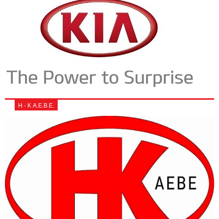
Η - Κ Α.Ε.Β.Ε.