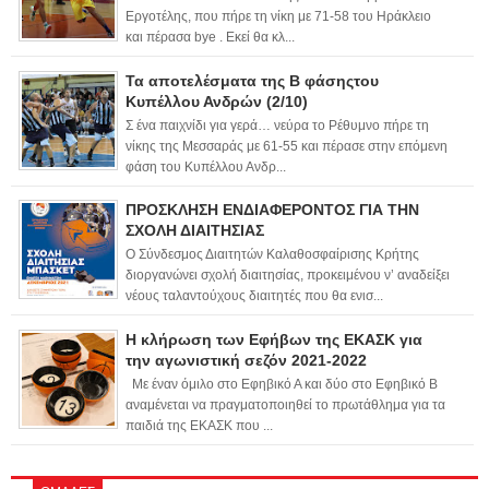
Εργοτέλης, που πήρε τη νίκη με 71-58 του Ηράκλειο
και πέρασα bye . Εκεί θα κλ...
Τα αποτελέσματα της Β φάσηςτου
Κυπέλλου Ανδρών (2/10)
Σ ένα παιχνίδι για γερά… νεύρα το Ρέθυμνο πήρε τη
νίκης της Μεσσαράς με 61-55 και πέρασε στην επόμενη
φάση του Κυπέλλου Ανδρ...
ΠΡΟΣΚΛΗΣΗ ΕΝΔΙΑΦΕΡΟΝΤΟΣ ΓΙΑ ΤΗΝ
ΣΧΟΛΗ ΔΙΑΙΤΗΣΙΑΣ
Ο Σύνδεσμος Διαιτητών Καλαθοσφαίρισης Κρήτης
διοργανώνει σχολή διαιτησίας, προκειμένου ν’ αναδείξει
νέους ταλαντούχους διαιτητές που θα ενισ...
Η κλήρωση των Εφήβων της ΕΚΑΣΚ για
την αγωνιστική σεζόν 2021-2022
Με έναν όμιλο στο Εφηβικό Α και δύο στο Εφηβικό Β
αναμένεται να πραγματοποιηθεί το πρωτάθλημα για τα
παιδιά της ΕΚΑΣΚ που ...