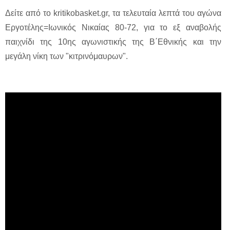
Δείτε από το kritikobasket.gr, τα τελευταία λεπτά του αγώνα
Εργοτέλης=Ιωνικός Νικαίας 80-72, για το εξ αναβολής
παιχνίδι της 10ης αγωνιστικής της Β΄Εθνικής και την
μεγάλη νίκη των "κιτρινόμαυρων".