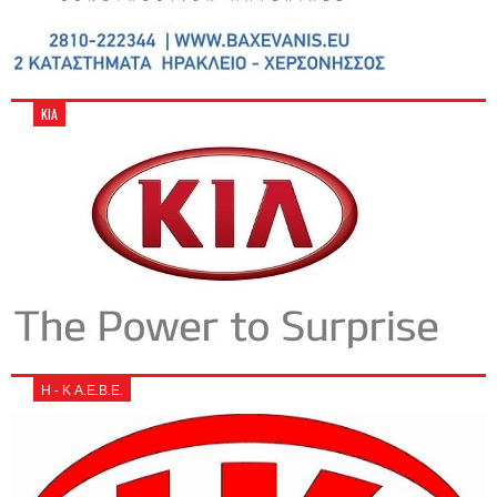
KIA
Η - Κ Α.Ε.Β.Ε.