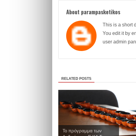
About parampasketikos
This is a short 
You edit it by en
user admin pan
RELATED POSTS
Το πρόγραμμα των