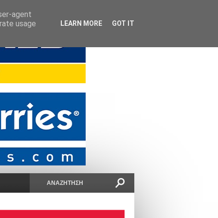
user-agent
erate usage
LEARN MORE
GOT IT