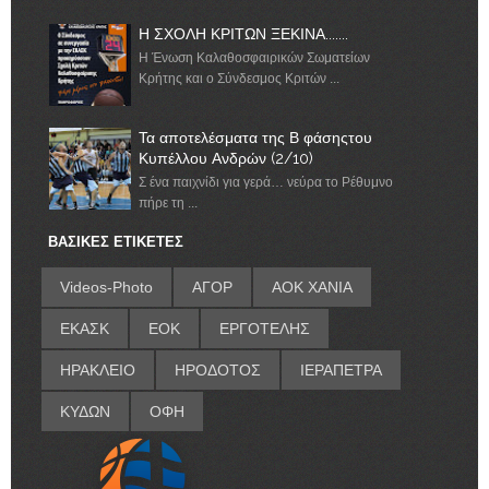
Η ΣΧΟΛΗ ΚΡΙΤΩΝ ΞΕΚΙΝΑ.......
Η Ένωση Καλαθοσφαιρικών Σωματείων
Κρήτης και ο Σύνδεσμος Κριτών ...
Τα αποτελέσματα της Β φάσηςτου
Κυπέλλου Ανδρών (2/10)
Σ ένα παιχνίδι για γερά… νεύρα το Ρέθυμνο
πήρε τη ...
ΒΑΣΙΚΕΣ ΕΤΙΚΕΤΕΣ
Videos-Photo
ΑΓΟΡ
ΑΟΚ ΧΑΝΙΑ
ΕΚΑΣΚ
ΕΟΚ
ΕΡΓΟΤΕΛΗΣ
ΗΡΑΚΛΕΙΟ
ΗΡΟΔΟΤΟΣ
ΙΕΡΑΠΕΤΡΑ
ΚΥΔΩΝ
ΟΦΗ