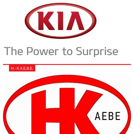
Η - Κ Α.Ε.Β.Ε.