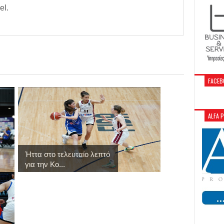
el.
FACEB
ALFA 
Ήττα στο τελευταίο λεπτό
για την Κο...