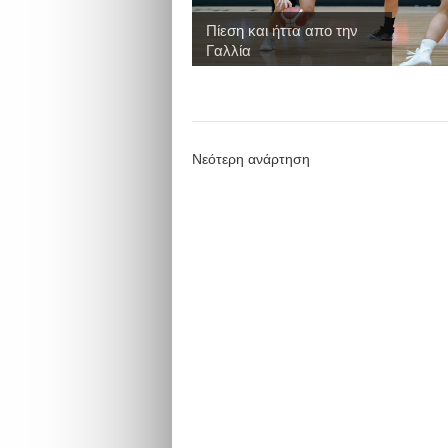
Πίεση και ήττα απο την
Γαλλία
Νεότερη ανάρτηση