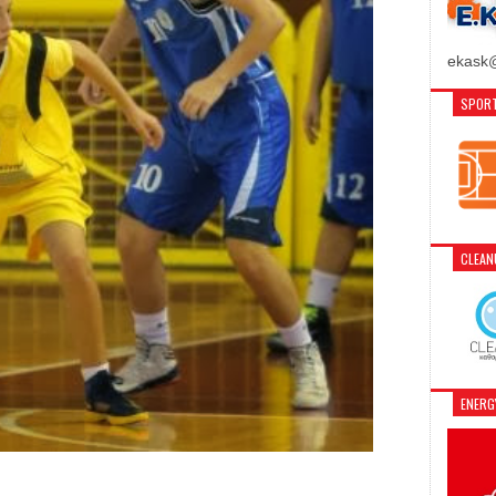
ekask@
SPORT
CLEA
ENER