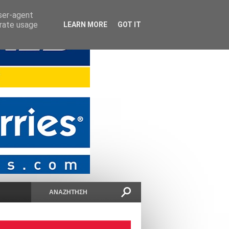
user-agent
erate usage
LEARN MORE
GOT IT