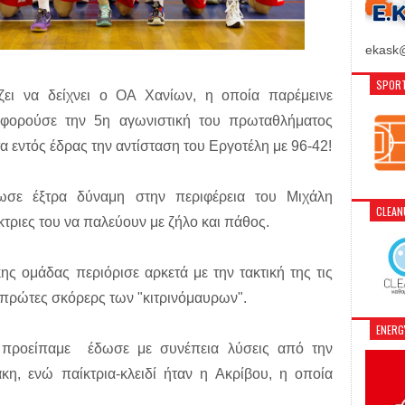
ekask@
SPORT
ζει να δείχνει ο ΟΑ Χανίων, η οποία παρέμεινε
(αφορούσε την 5η αγωνιστική του πρωταθλήματος
 εντός έδρας την αντίσταση του Εργοτέλη με 96-42!
ωσε έξτρα δύναμη στην περιφέρεια του Μιχάλη
CLEA
κτριες του να παλεύουν με ζήλο και πάθος.
ης ομάδας περιόρισε αρκετά με την τακτική της τις
 πρώτες σκόρερς των "κιτρινόμαυρων".
ENER
προείπαμε έδωσε με συνέπεια λύσεις από την
κη, ενώ παίκτρια-κλειδί ήταν η Ακρίβου, η οποία