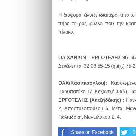
Η διαφορά άνοιξε ιδιαίτερα, από 
πήρε το ροζ φύλλο που την κρατ
πίνακα.
ΟΑ ΧΑΝΙΩΝ - ΕΡΓΟΤΕΛΗΣ 96 - 4
Δεκάλεπτα: 32-08,55-15 (ημίχ.),75-
ΟΑΧ(Κασιτκσόγλου):
Κασσωμένου
Βαρυπατάκη 17, Καζαντζή 33(5), Π
ΕΡΓΟΤΕΛΗΣ (Χατζηδάκης) :
Γιαν
2, Αποστολοπούλου 6, Μέτα, Μανω
Γιαλιαδάκη, Μανωλάκου Σ. 4.
Share on Facebook
S