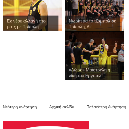
Εκ νέου αλλαγή στο
Νωρίτερα το τζάμπολ σε
ματς με Τρίπολη
Τρίπολη, Αι...
«Δώρο» Μαϊστρέλη η
νίκη του Εργοτέλ...
Νεότερη ανάρτηση
Αρχική σελίδα
Παλαιότερη Ανάρτηση