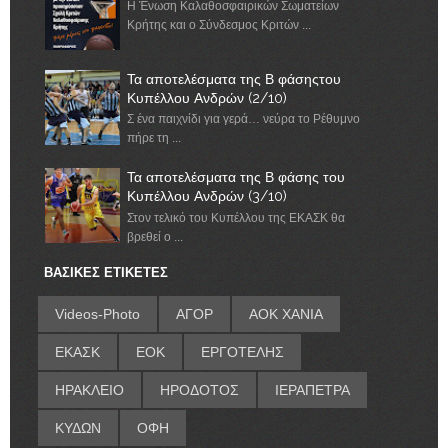
Η Ένωση Καλαθοσφαιρικών Σωματείων
Κρήτης και ο Σύνδεσμος Κριτών ...
Τα αποτελέσματα της Β φάσηςτου
Κυπέλλου Ανδρών (2/10)
Σ ένα παιχνίδι για γερά… νεύρα το Ρέθυμνο
πήρε τη ...
Τα αποτελέσματα της Β φάσης του
Κυπέλλου Ανδρών (3/10)
Στον τελικό του Κυπέλλου της ΕΚΑΣΚ θα
βρεθεί ο ...
ΒΑΣΙΚΕΣ ΕΤΙΚΕΤΕΣ
Videos-Photo
ΑΓΟΡ
ΑΟΚ ΧΑΝΙΑ
ΕΚΑΣΚ
ΕΟΚ
ΕΡΓΟΤΕΛΗΣ
ΗΡΑΚΛΕΙΟ
ΗΡΟΔΟΤΟΣ
ΙΕΡΑΠΕΤΡΑ
ΚΥΔΩΝ
ΟΦΗ