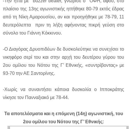
-Την ήττα με buzzer beater, γνώρισε ο ΟΦΗ, αφού, στο
πλαίσιο της 13ης αγωνιστικής ηττήθηκε 80-79 εκτός έδρας
από τη Νίκη Αμαρουσίου, αν και προηγήθηκε με 78-79, 11
δευτερόλεπτα πριν τη λήξη αφήνοντας πικρή γεύση στο
σύνολο του Γιάννη Κόκκινου.
-Ο Διαγόρας Δρυοπιδέων δε δυσκολεύτηκε να συνεχίσει το
νικηφόρο σερί του και στην αρχή του δευτέρου γύρου του
2ου ομίλου του Νότου της Γ’ Εθνικής, «συντρίβοντας» με
93-70 την ΑΕ Σαντορίνης.
-Χωρίς να συναντήσει κάποια δυσκολία ο Ιπποκράτης
νίκησε τον Πανναξιακό με 78-44.
Τα αποτελέσματα και η επόμενη (14η) αγωνιστική, του
2ου ομίλου του Νότου της Γ’ Εθνικής: