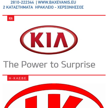
KIA
Η - Κ Α.Ε.Β.Ε.