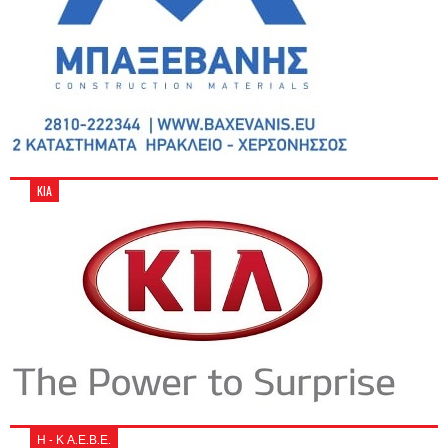
KIA
Η - Κ Α.Ε.Β.Ε.