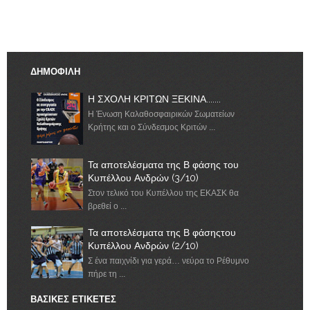
ΔΗΜΟΦΙΛΗ
Η ΣΧΟΛΗ ΚΡΙΤΩΝ ΞΕΚΙΝΑ.......
Η Ένωση Καλαθοσφαιρικών Σωματείων
Κρήτης και ο Σύνδεσμος Κριτών ...
Τα αποτελέσματα της Β φάσης του
Κυπέλλου Ανδρών (3/10)
Στον τελικό του Κυπέλλου της ΕΚΑΣΚ θα
βρεθεί ο ...
Τα αποτελέσματα της Β φάσηςτου
Κυπέλλου Ανδρών (2/10)
Σ ένα παιχνίδι για γερά… νεύρα το Ρέθυμνο
πήρε τη ...
ΒΑΣΙΚΕΣ ΕΤΙΚΕΤΕΣ